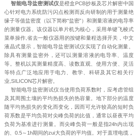
智能电导盐密测试仪
是橙盒PCB抄板及芯片解密中国
心针对电力系统防污闪点检测而反向研制的用于测量绝
缘子等值盐密度（以下简称“盐密”）和测量溶液的电导率
的测量仪器。该仪器以单片机为核心，采用单键飞梭式
菜单操作,省去一般仪器用的按键和量程选择开关，中文
液晶式显示，智能电导盐密测试仪实现了自动化测量。
除具有测量盐密外，还可以测量溶液的电导率、温度
等。整机以其测量精度高、读数直观、使用方便、灵活
等特点广泛地应用于电力、教学、科研及其它相关行
业,SILICON芯片解密。
智能电导盐密测试仪当使用负荷系数时，应考虑管组
及其周围土壤的平均热损失的热容量。地下部分的温度
随平均热损失的变化而变化，因而可允许较高的短时负
荷系数是平均负荷对尖峰负荷的比值，通常以昼夜平均
负荷为基准进行测量。而尖峰负荷一般是指24h内出现
的、0.5～1h期间的zui大负荷的平均值。对于直埋电缆，