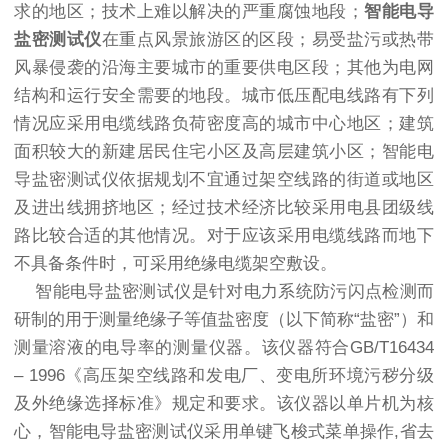
求的地区；技术上难以解决的严重腐蚀地段；
智能电导
盐密测试仪
在重点风景旅游区的区段；易受盐污或热带
风暴侵袭的沿海主要城市的重要供电区段；其他为电网
结构和运行安全需要的地段。城市低压配电线路有下列
情况应采用电缆线路负荷密度高的城市中心地区；建筑
面积较大的新建居民住宅小区及高层建筑小区；智能电
导盐密测试仪依据规划不宜通过架空线路的街道或地区
及进出线拥挤地区；经过技术经济比较采用电县团级线
路比较合适的其他情况。对于应该采用电缆线路而地下
不具备条件时，可采用绝缘电缆架空敷设。
智能电导盐密测试仪是针对电力系统防污闪点检测而
研制的用于测量绝缘子等值盐密度（以下简称“盐密”）和
测量溶液的电导率的测量仪器。该仪器符合GB/T16434
– 1996《高压架空线路和发电厂、变电所环境污秽分级
及外绝缘选择标准》规定和要求。该仪器以单片机为核
心，智能电导盐密测试仪采用单键飞梭式菜单操作,省去