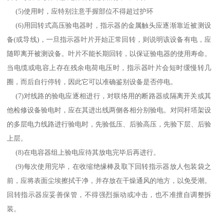
(5)
使用时，应特别注意手握部位不得超过护环
(6)
用回转式高压验电器时，指示器的金属触头应逐渐靠近被测设
备
(
或导线
)
，一旦指示器叶片开始正常回转，则说明该设备有电，应
随即离开被测设备。叶片不能长期回转，以保证验电器的使用寿命。
当电缆或电容上存在残余电荷电压时，指示器叶片会短时缓慢转几
圈，而后自行停转，因此它可以准确鉴别设备是否停电。
(7)
对线路的验电应逐相进行，对联络用的断路器或隔离开关或其
他检修设备验电时，应在其进出线两侧各相分别验电。对同杆塔架设
的多层电力线路进行验电时，先验低压、后验高压，先验下层、后验
上层。
(8)
在电容器组上验电应待其放电完毕后再进行。
(9)
每次使用完毕，在收缩绝缘棒及取下回转指示器放人包装袋之
前，应将表面尘埃擦拭干净，并存放在干燥通风的地方，以免受潮。
回转指示器应妥善保管，不得强烈振动或冲击，也不准擅自调整拆
装。