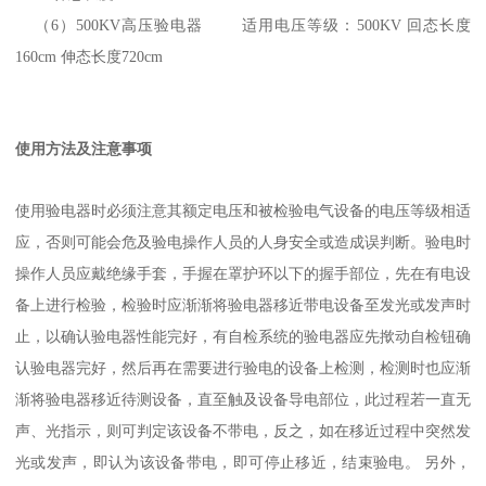
（6
）
500KV
高压验电器 适用电压等级：
500KV
回态长度
160cm
伸态长度
720cm
使用方法及注意事项
使用验电器时必须注意其额定电压和被检验电气设备的电压等级相适
应，否则可能会危及验电操作人员的人身安全或造成误判断。验电时
操作人员应戴绝缘手套，手握在罩护环以下的握手部位，先在有电设
备上进行检验，检验时应渐渐将验电器移近带电设备至发光或发声时
止，以确认验电器性能完好，有自检系统的验电器应先揿动自检钮确
认验电器完好，然后再在需要进行验电的设备上检测，检测时也应渐
渐将验电器移近待测设备，直至触及设备导电部位，此过程若一直无
声、光指示，则可判定该设备不带电，反之，如在移近过程中突然发
光或发声，即认为该设备带电，即可停止移近，结束验电。 另外，