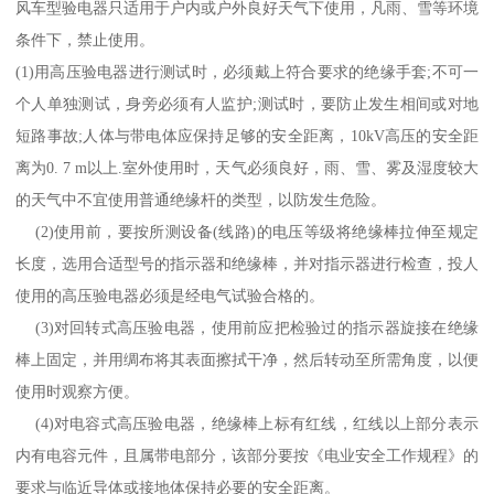
风车型验电器只适用于户内或户外良好天气下使用，凡雨、雪等环境
条件下，禁止使用。
(1)
用高压验电器进行测试时，必须戴上符合要求的绝缘手套
;
不可一
个人单独测试，身旁必须有人监护
;
测试时，要防止发生相间或对地
短路事故
;
人体与带电体应保持足够的安全距离，
10kV
高压的安全距
离为
0. 7 m
以上
.
室外使用时，天气必须良好，雨、雪、雾及湿度较大
的天气中不宜使用普通绝缘杆的类型，以防发生危险。
(2)
使用前，要按所测设备
(
线路
)
的电压等级将绝缘棒拉伸至规定
长度，选用合适型号的指示器和绝缘棒，并对指示器进行检查，投人
使用的高压验电器必须是经电气试验合格的。
(3)
对回转式高压验电器，使用前应把检验过的指示器旋接在绝缘
棒上固定，并用绸布将其表面擦拭干净，然后转动至所需角度，以便
使用时观察方便。
(4)
对电容式高压验电器，绝缘棒上标有红线，红线以上部分表示
内有电容元件，且属带电部分，该部分要按《电业安全工作规程》的
要求与临近导体或接地体保持必要的安全距离。