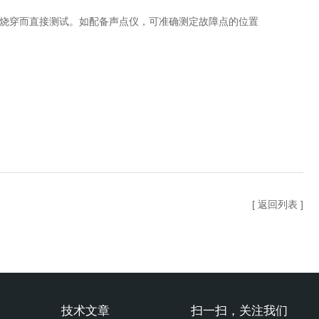
需烧穿而直接测试。如配备声点仪，可准确测定故障点的位置
[ 返回列表 ]
技术文章
扫一扫，关注我们