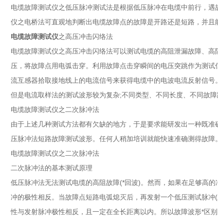
电缆故障测试仪之低压脉冲测试法是根据低压脉冲在电缆中前行，遇
仪之电桥法可直观地判断出电缆故障点的故障是开路还是短路，并且
电缆故障测试仪
之高压冲击闪络法
电缆故障测试仪之高压冲击闪络法可以测试电缆的高阻泄漏故障、高
压，将故障点用电弧击穿。利用故障点击穿瞬间的电压突跳作为测试
流互感器拾取接地线上的电流信号来获得电缆中的电波电流反射信号
但是电流取样法的测试波形较为复杂;不同类型、不同长度、不同故
电缆故障测试仪之二次脉冲法
由于上述几种测试方法都有欠缺的地方，于是要求能研发出一种既准确
压脉冲法短路故障测试波形。任何人稍加培训就能快速准确测得故障
电缆故障测试仪之二次脉冲法
二次脉冲法的基本测试原理
低压脉冲法无法测试电缆的高阻故障(*回波)。然而，如果在足够高
冲的极性相反。当故障点短路电弧熄灭后，再发射一个低压测试脉冲
性与发射脉冲极性相反，且一定在全长距离以内。所以故障波形*区别