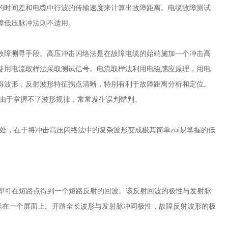
的时间差和电缆中行波的传输速度来计算出故障距离。电缆故障测试
障低压脉冲法则不适用。
故障测寻手段。高压冲击闪络法是在故障电缆的始端施加一个冲击高
使用电流取样法采取测试信号。电流取样法利用电磁感应原理，用电
得波形，反射波形特征拐点清晰，特别有利于故障距离分析和定位。
。由于掌握不了波形规律，常常发生误判错判。
，在于将冲击高压闪络法中的复杂波形变成极其简单zui易掌握的低
，即可在短路点得到一个短路反射的回波。该反射回波的极性与发射脉
示在一个屏面上。开路全长波形与发射脉冲同极性，故障反射波形的极