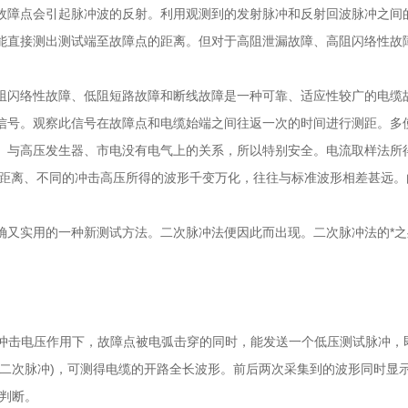
故障点会引起脉冲波的反射。利用观测到的发射脉冲和反射回波脉冲之间
能直接测出测试端至故障点的距离。但对于高阻泄漏故障、高阻闪络性故
阻闪络性故障、低阻短路故障和断线故障是一种可靠、适应性较广的电缆
信号。观察此信号在故障点和电缆始端之间往返一次的时间进行测距。多
。与高压发生器、市电没有电气上的关系，所以特别安全。电流取样法所
障距离、不同的冲击高压所得的波形千变万化，往往与标准波形相差甚远
又实用的一种新测试方法。二次脉冲法便因此而出现。二次脉冲法的*之处
。
的冲击电压作用下，故障点被电弧击穿的同时，能发送一个低压测试脉冲
(二次脉冲)，可测得电缆的开路全长波形。前后两次采集到的波形同时显
判断。