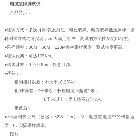
电缆故障测试仪
产品特点：
●测试方式：多次脉冲/弧反射法、电压取样、电流取样低压脉冲、多
种测试方式均可实现，zui大满足用户 测试的方便性及使用习惯。
●采样频率：30M、60M、120M多种采样频率，测试精度更高。
●测试距离：可达165Km。
●测试脉冲：0.2~9.9μs，任意可调。
●误差：
粗测相对误差：不大于±0.25%；
粗测*误差：2千米以下长度电缆不超过1米；
5千米以上长度电缆不超过2米。
定点后*。
●zui短测试距离（盲区）≤2V/f（m） V：电波在电缆中的传播速
度；f：实际采样频率。
图片