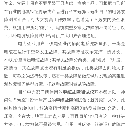
资金。实际上用户不要局限于只考虑一家的产品，可根据自己所
在行业的电缆特征将该类产品进行科学选择，选出自己的电缆故
障测试组合，可大大提高工作效率，也避免了不必要的资金浪
费。根据用户所处的行业、电缆类型及常见故障的不同特征，以
下几种电缆故障测试组合可供广大用户合理选配。
电力企业用户：供电企业的输配电系统数量多。一类是
电缆在运行中突然发生故障。其故障特征表示充沛，线路长。
zui关心是高压电缆故障 ; 其罕见故障分两类。如*短路、*开路、
死接地，其在故障点出都有明显的损伤，此类故障占到绝大多
数。可称之为运行故障，还有一类故障是做预试时发现的高阻泄
漏故障和闪络型故障。把这种故障叫做试验故障。
目前电力部门所使用的
电缆故障测试仪
基本都是以 “ 冲
闪法 ” 为原理设计生产成的
电缆故障测试仪
; 就其原理来说。此
时故障点放电时，解决高阻泄漏和高阻闪络型故障zui合适。电
压高、声音大，地面上定点容易，而且目前*也只有这一种解决
方法，但此类故障不是很常见。但用 “ 冲闪法 ” 解决运行故障时