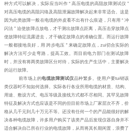
种方式可以解决，实际应当叫作 “ 高压电缆的高阻故障测试仪 ”
对高压电缆的高阻闪络及高阻泄漏故障解决起来非常适合。这是
因为此类故障一般在电缆的外皮看不出有什么痕迹，只有用 “ 冲
闪法 ” 迫使故障点放电，才干测出故障点距离，高压击穿故障点
使故障特征流露进去，才干确定故障点的准确位置。而运行故障
一般都接地良好，用 跨步电压 ” 来确定故障点，zui切合实际的
解决方法可少走弯路，提高工效。而目前电力部门在测试故障
时，并没有将两类故障区分对待，实际的生产生活中，主要解决
的运行故障。
前市场上的
电缆故障测试仪
品种繁多。使用户要tui销该
类仪器时不知如何选择。实际各行各业所用电缆的材质、结构、
用途、敷设方式、电压等级及接线方式都不尽相同。其罕见故障
特征及解决方式也应该是不同的但目前市场上厂家层次不齐，价
格从几千元到几十万元不等。还没有任何一个的产品能很好的解
决各种电缆故障，许多用户购买了该类产品后发现仪器自身并不
适合解决自己所在行业的电缆故障，从而将其长期闲置，浪费了