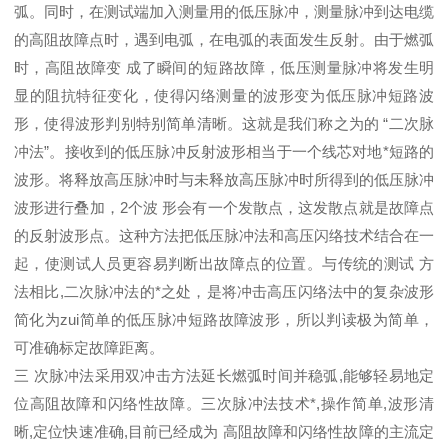
弧。同时，在测试端加入测量用的低压脉冲，测量脉冲到达电缆
的高阻故障点时，遇到电弧，在电弧的表面发生反射。由于燃弧
时，高阻故障变 成了瞬间的短路故障，低压测量脉冲将发生明
显的阻抗特征变化，使得闪络测量的波形变为低压脉冲短路波
形，使得波形判别特别简单清晰。这就是我们称之为的 “二次脉
冲法”。接收到的低压脉冲反射波形相当于一个线芯对地*短路的
波形。将释放高压脉冲时与未释放高压脉冲时所得到的低压脉冲
波形进行叠加，2个波 形会有一个发散点，这发散点就是故障点
的反射波形点。这种方法把低压脉冲法和高压闪络技术结合在一
起，使测试人员更容易判断出故障点的位置。与传统的测试 方
法相比,二次脉冲法的*之处，是将冲击高压闪络法中的复杂波形
简化为zui简单的低压脉冲短路故障波形，所以判读极为简单，
可准确标定故障距离。
三 次脉冲法采用双冲击方法延长燃弧时间并稳弧,能够轻易地定
位高阻故障和闪络性故障。三次脉冲法技术*,操作简单,波形清
晰,定位快速准确,目前已经成为 高阻故障和闪络性故障的主流定