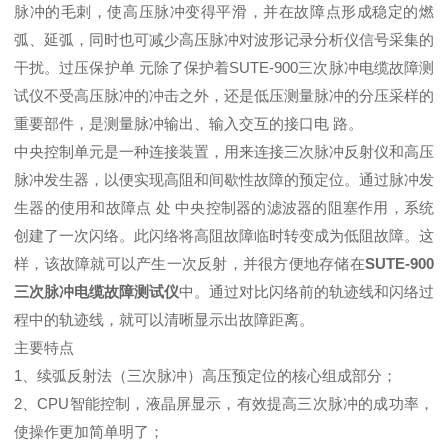
脉冲的毛刺，使高压脉冲变得平滑，并在故障点形成稳定的燃
弧、延弧，同时也可减少高压脉冲对波形记录分析仪信号采集的
干扰。过压保护单 元除了保护着SUTE-900三次脉冲电缆故障测
试仪不受高压脉冲的冲击之外，还是低压测量脉冲的分压采样的
重要部件，是测量脉冲输出、输入交互的接口电 路。
中央控制单元是一种连接装置，用来连接三次脉冲反射仪和高压
脉冲发生器，以便实现高阻和间歇性故障的预定位。通过脉冲发
生器的使用和故障点 处 中央控制器的滤波器的阻塞作用，系统
创建了一次闪络。此闪络将高阻故障临时转变成为低阻故障。这
样，该故障就可以产生一次反射，并很方便地存储在
SUTE
-
900
三次脉冲电缆故障测试仪
中。通过对比闪络前的轨迹线和闪络过
程中的轨迹线，就可以清晰显示出故障距离。
主要特点
1、续弧反射法（三次脉冲）高压预定位的核心组成部分；
2、CPU智能控制，液晶屏显示，有效提高三次脉冲的成功率，
使操作更加简单明了；