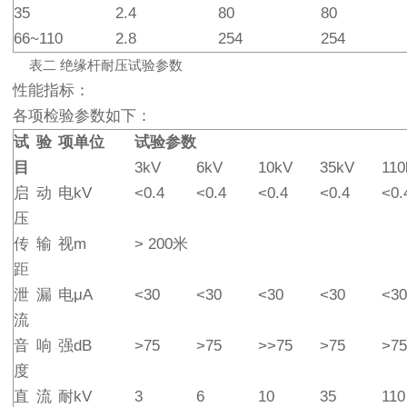
35
2.4
80
80
66~110
2.8
254
254
表二 绝缘杆耐压试验参数
性能指标：
各项检验参数如下：
试验项
单位
试验参数
目
3kV
6kV
10kV
35kV
110
启动电
kV
<0.4
<0.4
<0.4
<0.4
<0.
压
传输视
m
> 200米
距
泄漏电
μA
<30
<30
<30
<30
<30
流
音响强
dB
>75
>75
>>75
>75
>75
度
直流耐
kV
3
6
10
35
110