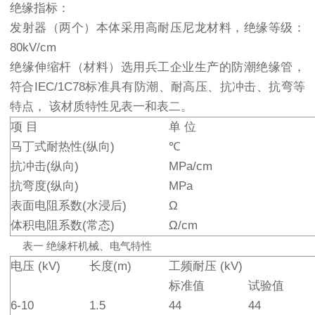
绝缘指标：
发射器（两个）本体采用高耐压尼龙材料，绝缘等级：
80kV/cm
绝缘伸缩杆（材料）选用兵工企业生产的防潮绝缘管，
符合IEC/1C78标准具有防潮、耐高压、抗冲击、抗弯等
特点， 该材质特性见表一和表二。
项 目
单 位
马丁式耐热性(纵向)
℃
抗冲击(纵向)
MPa/cm
抗弯度(纵向)
MPa
表面电阻系数(水浸后)
Ω
体积电阻系数(常态)
Ω/cm
表一 绝缘杆机械、电气特性
电压 (kV)
长度(m)
工频耐压 (kV)
标准值
试验值
6-10
1.5
44
44