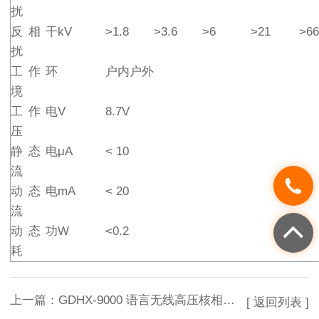
扰
反相干
kV
>1.8
>3.6
>6
>21
>66
扰
工作环
户内户外
境
工作电
V
8.7V
压
静态电
μA
< 10
流
动态电
mA
< 20
流
动态功
W
<0.2
耗
上一篇：
GDHX-9000 语言无线高压核相器（出口版）*
[ 返回列表 ]