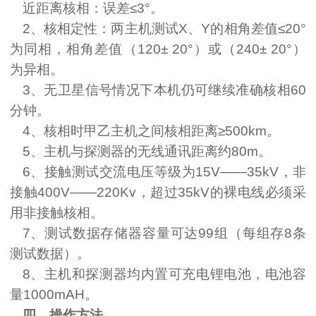
近距离核相：误差≤
3
°。
2
、核相定性：两主机测试
X
、
Y
的相角差值≤
20
°
为同相，相角差值（
120
±
20
°）或（
240
±
20
°）
为异相。
3
、无卫星信号情况下本机仍可继续准确核相
60
分钟。
4
、核相时甲乙主机之间核相距离≥
500km
。
5
、主机与探测器的无线通讯距离约
80m
。
6
、接触测试交流电压等级为
15V——35kV
，非
接触
400V——220Kv
，超过35
k
V的裸电线必须采
用非接触核相。
7
、测试数据存储器容量可达
99
组（每组存
8
条
测试数据）。
8
、主机和探测器均内置可充电锂电池，电池容
量
1000mAH
。
四、操作方法