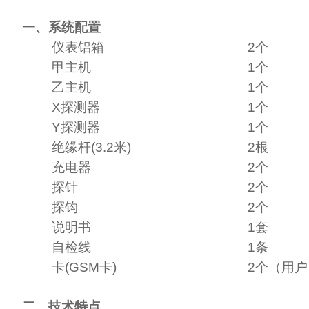
一、系统配置
仪表铝箱
2
个
甲主机
1
个
乙主机
1
个
X
探测器
1
个
Y
探测器
1
个
绝缘杆
(3.2
米
)
2
根
充电器
2个
探针
2
个
探钩
2
个
说明书
1
套
自检线
1
条
卡
(GSM
卡
)
2个（用
二、技术特点