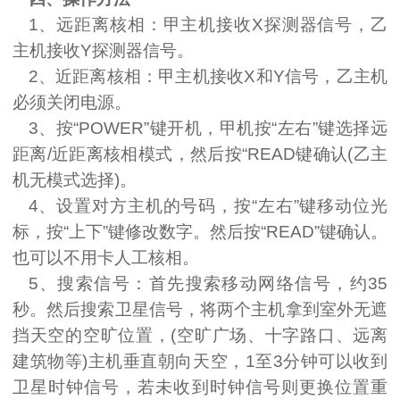
1
、远距离核相：甲主机接收
X
探测器信号，乙
主机接收
Y
探测器信号。
2
、近距离核相：甲主机接收
X
和
Y
信号，乙主机
必须关闭电源。
3
、按“
POWER
”键开机，甲机按“左右”键选择远
距离
/
近距离核相模式，然后按“
READ
键确认
(
乙主
机无模式选择
)
。
4
、设置对方主机的号码，按“左右”键移动位光
标，按“上下”键修改数字。然后按“
READ
”键确认。
也可以不用卡人工核相。
5
、搜索信号：首先搜索移动网络信号，约
35
秒。然后搜索卫星信号，将两个主机拿到室外无遮
挡天空的空旷位置，
(
空旷广场、十字路口、远离
建筑物等
)
主机垂直朝向天空，
1
至
3
分钟可以收到
卫星时钟信号，若未收到时钟信号则更换位置重