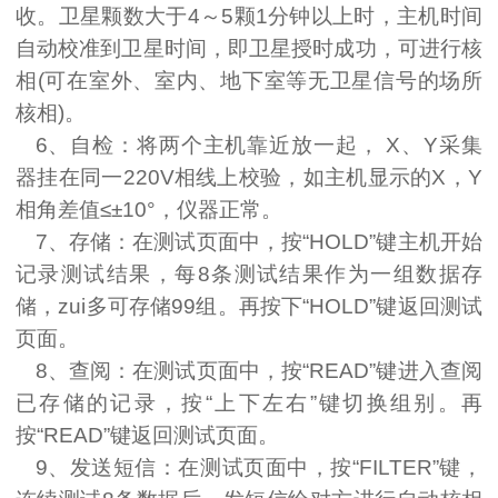
收。卫星颗数大于
4
～
5
颗
1
分钟以上时，主机时间
自动校准到卫星时间，即卫星授时成功，可进行核
相
(
可在室外、室内、地下室等无卫星信号的场所
核相
)
。
6
、自检：将两个主机靠近放一起，
X
、
Y
采集
器挂在同一
220V
相线上校验，如主机显示的
X
，
Y
相角差值≤±
10
°，仪器正常。
7
、存储：在测试页面中，按“
HOLD
”键主机开始
记录测试结果，每
8
条测试结果作为一组数据存
储，zui多可存储
99
组。再按下“
HOLD
”键返回测试
页面。
8
、查阅：在测试页面中，按“
READ
”键进入查阅
已存储的记录，按“上下左右”键切换组别。再
按“
READ
”键返回测试页面。
9
、发送短信：在测试页面中，按“
FILTER
”键，