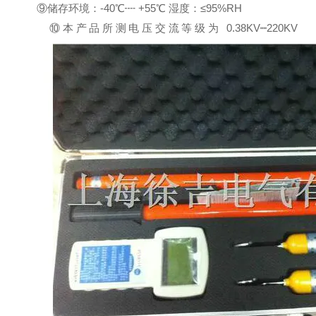
⑨储存环境：-40℃┉ +55℃ 湿度：≤95%RH
⑩本产品所测电压交流等级为 0.38KV┉220KV