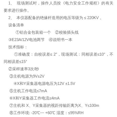
1、 现场测试时，操作人员按《电力安全工作规程》的有关
要求进行操作。
2、 本仪器配备的绝缘杆造用的电压等级为 ≤ 220KV 。
设备清单
①铝合金包装箱一个 ②校验插头线
③E23A/12V电池两节 ④说明书一本
技术指标：
①准确度：自校误差≤ 2°，现场测试：同相误差≤10°，不
同相误差≤15°
②采样速率3次/秒
③主机电源为9V±2V
④X和Y采集器电源电压为12V ±1.5V
⑤主机工作电流≤7mA
⑥X和Y采集器工作电流≤4mA
⑦主机和 X、Y采集器的视距传输距离为X、Y≤100m
⑧工作环境: -20℃┉ +60℃ 湿度：≤95%RH