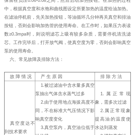
保留在负压0.06-0.08之间，然后启动加热按钮。在加热的过程
中，根据真空度和水饱和曲线图设定所要加热的温度给油加热。
在滤油停机前，先关加热按钮，等油循环几分钟再关真空和排油
按钮，否则会影响加热管的使用寿命。在工作时，如果压力表读
数≥0.3mpa时，则说明滤芯上吸有较多杂质，需要停机清洗滤
芯。工作完毕后，打开放气阀，使真空度为零，否则会影响真空
泵的使用寿命。
六、常见故障及排除方法：
故 障 情 况
产 生 原 因
排 除 方 法
1.被过滤油中含水量多真空
泵抽出气体含水蒸气过多
1.属正常现
2.由于使用地点海拔高度不
象，需多次过滤
同，不在标准大气压情况下影
2.属正常现象
响真空度变化
提高油的温度使
真空度达不
3.真空泵内，真空油位低于
水达到蒸发
到技术要求