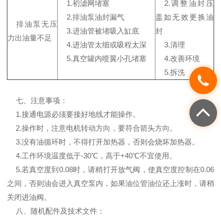
1.初滤网堵塞
2.调整油封压
2.排油泵油封漏气
盖如无效更换油
排油泵无压
3.进油管被堵吸入缸底
封
力出油量不足
4.进油管太细或吸程太深
3.清理
5.真空罐内喷翼小孔堵塞
4.改善环境
5.拆洗
七、注意事项：
1.接通电源必须要接好地线才能操作。
2.操作时，注意电机转动方向，要符合箭头方向。
3.没有油循环时，不得打开加热器，否则会烧坏加热器。
4.工作环境温度低于-30℃，高于+40℃不宜使用。
5.若真空度到0.08时，请稍打开放气阀，使真空度控制在0.06
之间，否则油会进入真空泵内，如果油位管油位还上涨时，请稍
关闭进油阀。
八、随机配件及技术文件：