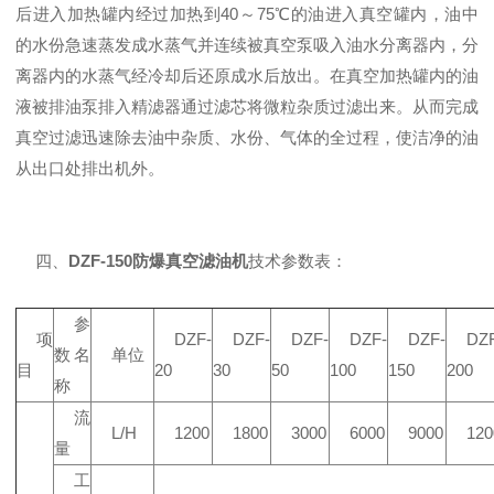
后进入加热罐内经过加热到40～75℃的油进入真空罐内，油中
的水份急速蒸发成水蒸气并连续被真空泵吸入油水分离器内，分
离器内的水蒸气经冷却后还原成水后放出。在真空加热罐内的油
液被排油泵排入精滤器通过滤芯将微粒杂质过滤出来。从而完成
真空过滤迅速除去油中杂质、水份、气体的全过程，使洁净的油
从出口处排出机外。
四、
DZF-150防爆真空滤油机
技术参数表：
参
项
DZF-
DZF-
DZF-
DZF-
DZF-
DZF
数名
单位
目
20
30
50
100
150
200
称
流
L/H
1200
1800
3000
6000
9000
120
量
工