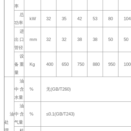
率
总
kW
32
35
42
53
80
104
功率
进
出口
mm
32
32
38
38
50
50
管径
设
备重
Kg
400
650
750
880
950
100
量
油
中含
%
无(GB/T260)
水量
油
油
中含
%
≤0.1(GB/T243)
处
气量
理
机