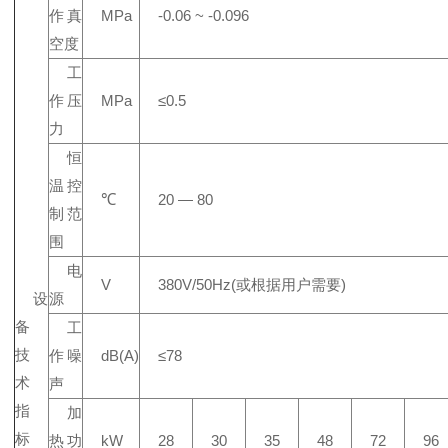
作真
MPa
-0.06 ~ -0.096
空度
工
作压
MPa
≤0.5
力
恒
温控
℃
20 — 80
制范
围
电
V
380V/50Hz(或根据用户需要)
设
源
备
工
技
作噪
dB(A)
≤78
术
声
指
加
标
热功
kW
28
30
35
48
72
96