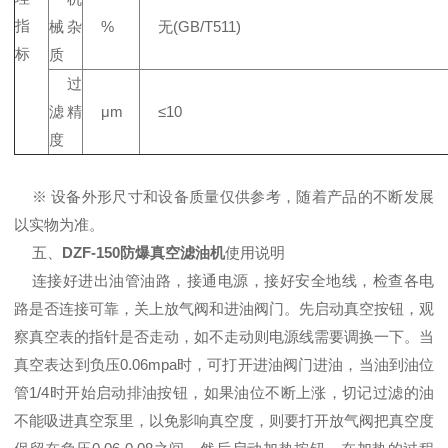
指
械杂
%
无(GB/T511)
标
质
过
滤精
μm
≤10
度
※ 设备外形尺寸和设备质量仅供参考，随着产品的不断发展
以实物为准。
五、
DZF-150防爆真空滤油机
使用说明
连接好进出油管油路，接通电源，接好安全地线，检查各电
路是否连接可靠，关上放气阀和进油阀门。先启动真空按钮，观
察真空表的指针是否走动，如不走动则电源线需要调换一下。当
真空表达到负压0.06mpa时，可打开进油阀门进油，当油到油位
管1/4时开始启动排油按钮，如果油位不断上涨，切记过滤的油
不能吸进真空泵里，以免影响真空度，则要打开放气阀把真空度