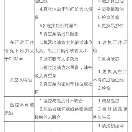
油位线
3.增加真空油
4.真空油由于时间长含水量
4.需要换新油
多
5.检查维修
5各连接处密封漏气
6.更换易损件
6.真空泵易损件磨损
在正常工作
1.机器出油管太长输送油位
1.改换工作环
情况下压力大
太高、出油口阀小或管太小
境
于0.3Mpa
2.滤芯吸有太多杂质
2.更换滤芯
1.被过滤油含水量多，油被
1.更换真空油
吸入真空泵
真空泵喷油
不得超过油位线
2.真空泵内密封垫移位或损
2.检修
坏
1.温控与温度计不吻合
1.调整温控
温控不灵或
2.加热器烧坏或线路断路或
2.检修线路更
无温
接触器未吸合
换加热器
1.清洗初滤网