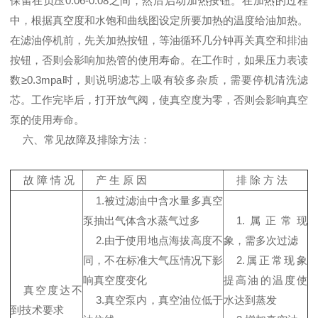
保留在负压0.06-0.08之间，然后启动加热按钮。在加热的过程
中，根据真空度和水饱和曲线图设定所要加热的温度给油加热。
在滤油停机前，先关加热按钮，等油循环几分钟再关真空和排油
按钮，否则会影响加热管的使用寿命。在工作时，如果压力表读
数≥0.3mpa时，则说明滤芯上吸有较多杂质，需要停机清洗滤
芯。工作完毕后，打开放气阀，使真空度为零，否则会影响真空
泵的使用寿命。
六、常见故障及排除方法：
故 障 情 况
产 生 原 因
排 除 方 法
1.被过滤油中含水量多真空
泵抽出气体含水蒸气过多
1.属正常现
2.由于使用地点海拔高度不
象，需多次过滤
同，不在标准大气压情况下影
2.属正常现象
响真空度变化
提高油的温度使
真空度达不
3.真空泵内，真空油位低于
水达到蒸发
到技术要求