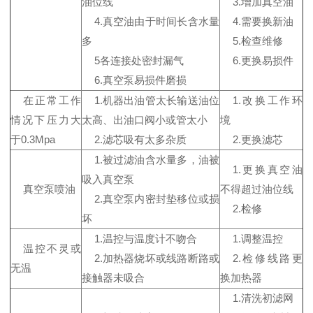
油位线
3.增加真空油
4.真空油由于时间长含水量
4.需要换新油
多
5.检查维修
5各连接处密封漏气
6.更换易损件
6.真空泵易损件磨损
在正常工作
1.机器出油管太长输送油位
1.改换工作环
情况下压力大
太高、出油口阀小或管太小
境
于0.3Mpa
2.滤芯吸有太多杂质
2.更换滤芯
1.被过滤油含水量多，油被
1.更换真空油
吸入真空泵
真空泵喷油
不得超过油位线
2.真空泵内密封垫移位或损
2.检修
坏
1.温控与温度计不吻合
1.调整温控
温控不灵或
2.加热器烧坏或线路断路或
2.检修线路更
无温
接触器未吸合
换加热器
1.清洗初滤网