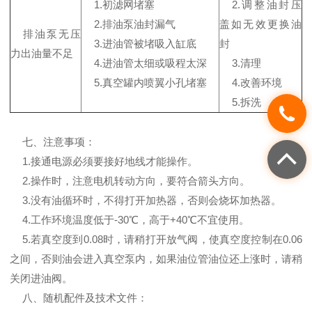
1.初滤网堵塞
2.调整油封压
2.排油泵油封漏气
盖如无效更换油
排油泵无压
3.进油管被堵吸入缸底
封
力出油量不足
4.进油管太细或吸程太深
3.清理
5.真空罐内喷翼小孔堵塞
4.改善环境
5.拆洗
七、注意事项：
1.接通电源必须要接好地线才能操作。
2.操作时，注意电机转动方向，要符合箭头方向。
3.没有油循环时，不得打开加热器，否则会烧坏加热器。
4.工作环境温度低于-30℃，高于+40℃不宜使用。
5.若真空度到0.08时，请稍打开放气阀，使真空度控制在0.06
之间，否则油会进入真空泵内，如果油位管油位还上涨时，请稍
关闭进油阀。
八、随机配件及技术文件：