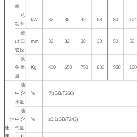
率
总
kW
32
35
42
53
80
104
功率
进
出口
mm
32
32
38
38
50
50
管径
设
备重
Kg
400
650
750
880
950
100
量
油
中含
%
无(GB/T260)
水量
油
油
中含
%
≤0.1(GB/T243)
处
气量
理
机