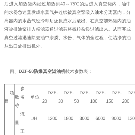
后进入加热罐内经过加热到40～75℃的油进入真空罐内，油中
的水份急速蒸发成水蒸气并连续被真空泵吸入油水分离器内，分
离器内的水蒸气经冷却后还原成水后放出。在真空加热罐内的油
液被排油泵排入精滤器通过滤芯将微粒杂质过滤出来。从而完成
真空过滤迅速除去油中杂质、水份、气体的全过程，使洁净的油
从出口处排出机外。
四、
DZF-50防爆真空滤油机
技术参数表：
参
项
DZF-
DZF-
DZF-
DZF-
DZF-
DZF
数名
单位
目
20
30
50
100
150
200
称
流
L/H
1200
1800
3000
6000
9000
120
量
工