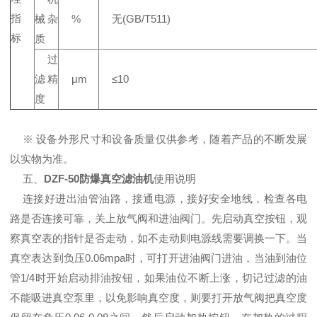
指
械杂
%
无(GB/T511)
标
质
过
滤精
μm
≤10
度
※ 设备外形尺寸和设备质量仅供参考，随着产品的不断发展
以实物为准。
五、
DZF-50防爆真空滤油机
使用说明
连接好进出油管油路，接通电源，接好安全地线，检查各电
路是否连接可靠，关上放气阀和进油阀门。先启动真空按钮，观
察真空表的指针是否走动，如不走动则电源线需要调换一下。当
真空表达到负压0.06mpa时，可打开进油阀门进油，当油到油位
管1/4时开始启动排油按钮，如果油位不断上涨，切记过滤的油
不能吸进真空泵里，以免影响真空度，则要打开放气阀把真空度