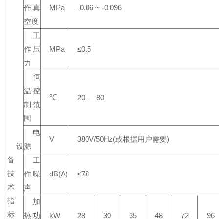
作真
MPa
-0.06 ~ -0.096
空度
工
作压
MPa
≤0.5
力
恒
温控
℃
20 — 80
制范
围
电
V
380V/50Hz(或根据用户需要)
设
源
备
工
技
作噪
dB(A)
≤78
术
声
指
加
标
热功
kW
28
30
35
48
72
96