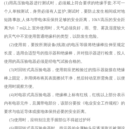
(1)
用高压验电器进行测试时，必须戴上符合要求的绝缘手套
;
不可一
个人单独测试，身旁必须有人监护
;
测试时，要防止发生相间或对地
短路事故
;
人体与带电体应保持足够的安全距离，
10kV
高压的安全距
离为
0. 7 m
以上
.
室外使用时，天气必须良好，雨、雪、雾及湿度较大
的天气中不宜使用普通绝缘杆的类型，以防发生危险。
(2)
使用前，要按所测设备
(
线路
)
的电压等级将绝缘棒拉伸至规定
长度，选用合适型号的指示器和绝缘棒，并对指示器进行检查，投人
使用的高压验电器必须是经电气试验合格的。
(3)
对回转式高压验电器，使用前应把检验过的指示器旋接在绝缘
棒上固定，并用绸布将其表面擦拭干净，然后转动至所需角度，以便
使用时观察方便。
(4)
对电容式高压验电器，绝缘棒上标有红线，红线以上部分表示
内有电容元件，且属带电部分，该部分要按《电业安全工作规程》的
要求与临近导体或接地体保持必要的安全距离。
(5)
使用时，应特别注意手握部位不得超过护环
(6)
用回转式高压验电器时，指示器的金属触头应逐渐靠近被测设