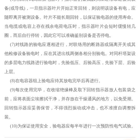
备
(
或导线
)
，一旦指示器叶片开始正常回转，则说明该设备有电，应
随即离开被测设备。叶片不能长期回转，以保证验电器的使用寿命。
当电缆或电容上存在残余电荷电压时，指示器叶片会短时缓慢转几
圈，而后自行停转，因此它可以准确鉴别设备是否停电。
(7)
对线路的验电应逐相进行，对联络用的断路器或隔离开关或其
他检修设备验电时，应在其进出线两侧各相分别验电。对同杆塔架设
的多层电力线路进行验电时，先验低压、后验高压，先验下层、后验
上层。
(8)
在电容器组上验电应待其放电完毕后再进行。
(9)
每次使用完毕，在收缩绝缘棒及取下回转指示器放人包装袋之
前，应将表面尘埃擦拭干净，并存放在干燥通风的地方，以免受潮。
回转指示器应妥善保管，不得强烈振动或冲击，也不准擅自调整拆
装。
(10)
为保证使用安全，验电器应每半年进行一次预防性电气试验。