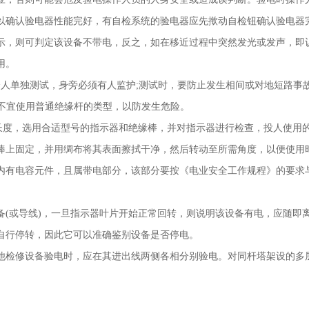
以确认验电器性能完好，有自检系统的验电器应先揿动自检钮确认验电器
示，则可判定该设备不带电，反之，如在移近过程中突然发光或发声，即
使用。
个人单独测试，身旁必须有人监护
;
测试时，要防止发生相间或对地短路事
中不宜使用普通绝缘杆的类型，以防发生危险。
长度，选用合适型号的指示器和绝缘棒，并对指示器进行检查，投人使
缘棒上固定，并用绸布将其表面擦拭干净，然后转动至所需角度，以便
内有电容元件，且属带电部分，该部分要按《电业安全工作规程》的要求
备
(
或导线
)
，一旦指示器叶片开始正常回转，则说明该设备有电，应随即
后自行停转，因此它可以准确鉴别设备是否停电。
他检修设备验电时，应在其进出线两侧各相分别验电。对同杆塔架设的多