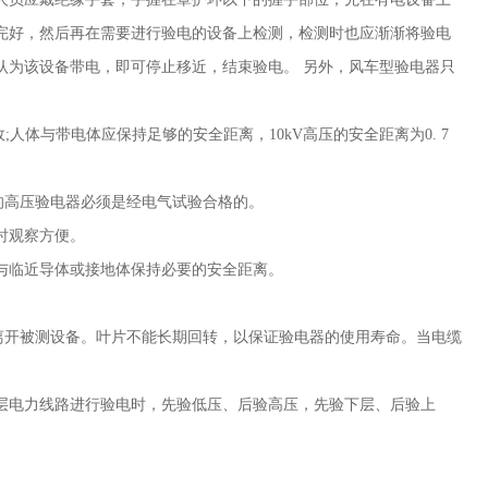
完好，然后再在需要进行验电的设备上检测，检测时也应渐渐将验电
认为该设备带电，即可停止移近，结束验电。 另外，风车型验电器只
故
;
人体与带电体应保持足够的安全距离，
10kV
高压的安全距离为
0. 7
用的高压验电器必须是经电气试验合格的。
使用时观察方便。
与临近导体或接地体保持必要的安全距离。
离开被测设备。叶片不能长期回转，以保证验电器的使用寿命。当电缆
层电力线路进行验电时，先验低压、后验高压，先验下层、后验上