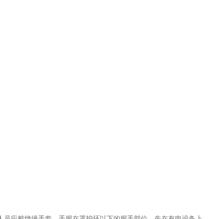
人员应戴绝缘手套，手握在罩护环以下的握手部位，先在有电设备上