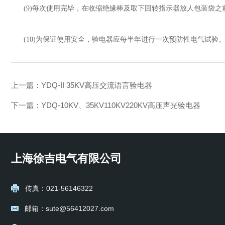
(9)
每次使用完毕，在收缩绝缘棒及取下回转指示器放人包装袋之
(10)
为保证使用安全，验电器应每半年进行一次预防性电气试验
上一篇：
YDQ-II 35KV高压交流语言验电器
下一篇：
YDQ-10KV、35KV110KV220KV高压声光验电器
上海徐吉电气有限公司
传真：021-56146322
邮箱：sute@56412027.com