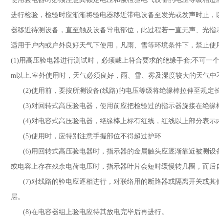
进行检验，检验时应渐渐将验电器移近带电设备至发光或发声时止，
器移近待测设备，直至触及设备导电部位，此过程若一直无声、光指
适用于户内或户外良好天气下使用，凡雨、雪等环境条件下，禁止
(1)
用高压验电器进行测试时，必须戴上符合要求的绝缘手套
;
不可一
m
以上
.
室外使用时，天气必须良好，雨、雪、雾及湿度较大的天气
(2)
使用前，要按所测设备
(
线路
)
的电压等级将绝缘棒拉伸至规定
(3)
对回转式高压验电器，使用前应把检验过的指示器旋接在绝
(4)
对电容式高压验电器，绝缘棒上标有红线，红线以上部分表示
(5)
使用时，应特别注意手握部位不得超过护环
(6)
用回转式高压验电器时，指示器的金属触头应逐渐靠近被测设
或电容上存在残余电荷电压时，指示器叶片会短时缓慢转几圈，而
(7)
对线路的验电应逐相进行，对联络用的断路器或隔离开关或其
层。
(8)
在电容器组上验电应待其放电完毕后再进行。