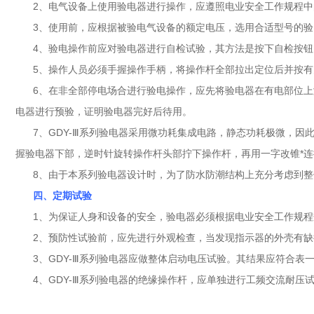
2、电气设备上使用验电器进行操作，应遵照电业安全工作规程
3、使用前，应根据被验电气设备的额定电压，选用合适型号的验
4、验电操作前应对验电器进行自检试验，其方法是按下自检按
5、操作人员必须手握操作手柄，将操作杆全部拉出定位后并按
6、在非全部停电场合进行验电操作，应先将验电器在有电部位
电器进行预验，证明验电器完好后待用。
7、GDY-Ⅲ系列验电器采用微功耗集成电路，静态功耗极微，因
握验电器下部，逆时针旋转操作杆头部拧下操作杆，再用一字改锥*
8、由于本系列验电器设计时，为了防水防潮结构上充分考虑到
四、定期试验
1、为保证人身和设备的安全，验电器必须根据电业安全工作规
2、预防性试验前，应先进行外观检查，当发现指示器的外壳有
3、GDY-Ⅲ系列验电器应做整体启动电压试验。其结果应符合表
4、GDY-Ⅲ系列验电器的绝缘操作杆，应单独进行工频交流耐