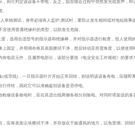
示，则可判定该设备不带电，反之，如在移近过程中突然发光或发声，即
使用。
个人单独测试，身旁必须有人监护
;
测试时，要防止发生相间或对地短路事
中不宜使用普通绝缘杆的类型，以防发生危险。
长度，选用合适型号的指示器和绝缘棒，并对指示器进行检查，投人使
缘棒上固定，并用绸布将其表面擦拭干净，然后转动至所需角度，以便
内有电容元件，且属带电部分，该部分要按《电业安全工作规程》的要求
备
(
或导线
)
，一旦指示器叶片开始正常回转，则说明该设备有电，应随即
后自行停转，因此它可以准确鉴别设备是否停电。
他检修设备验电时，应在其进出线两侧各相分别验电。对同杆塔架设的多
前，应将表面尘埃擦拭干净，并存放在干燥通风的地方，以免受潮。回转