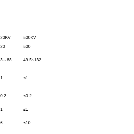
220KV
500KV
220
500
33
～88
49.5~132
≤1
≤1
≤0.2
≤0.2
≤1
≤1
≤6
≤10