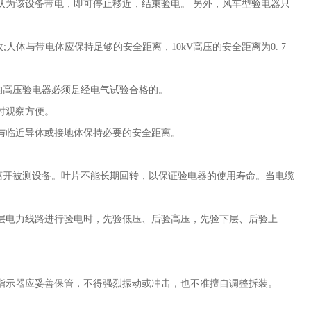
认为该设备带电，即可停止移近，结束验电。 另外，风车型验电器只
故
;
人体与带电体应保持足够的安全距离，
10kV
高压的安全距离为
0. 7
用的高压验电器必须是经电气试验合格的。
使用时观察方便。
与临近导体或接地体保持必要的安全距离。
离开被测设备。叶片不能长期回转，以保证验电器的使用寿命。当电缆
层电力线路进行验电时，先验低压、后验高压，先验下层、后验上
指示器应妥善保管，不得强烈振动或冲击，也不准擅自调整拆装。