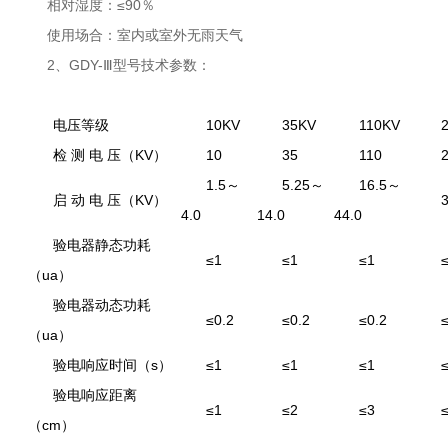
相对湿度：≤90％
使用场合：室内或室外无雨天气
2、GDY-Ⅲ型号技术参数：
电压等级
10KV
35KV
110KV
检 测 电 压（KV）
10
35
110
1.5
～
5.25
～
16.5
～
启 动 电 压（KV）
4.0
14.0
44.0
验电器静态功耗
≤1
≤1
≤1
（ua）
验电器动态功耗
≤0.2
≤0.2
≤0.2
（ua）
验电响应时间（s）
≤1
≤1
≤1
验电响应距离
≤1
≤2
≤3
（cm）