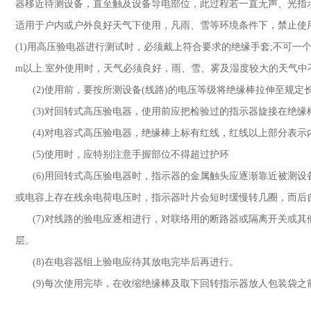
器移近待测设备，直至触及设备导电部位，此过程若一直无声、光指
适用于户内或户外良好天气下使用，凡雨、雪等环境条件下，禁止
(1)
用高压验电器进行测试时，必须戴上符合要求的绝缘手套
;
不可一
m
以上
.
室外使用时，天气必须良好，雨、雪、雾及湿度较大的天气
(2)
使用前，要按所测设备
(
线路
)
的电压等级将绝缘棒拉伸至规定
(3)
对回转式高压验电器，使用前应把检验过的指示器旋接在绝
(4)
对电容式高压验电器，绝缘棒上标有红线，红线以上部分表示
(5)
使用时，应特别注意手握部位不得超过护环
(6)
用回转式高压验电器时，指示器的金属触头应逐渐靠近被测设
或电容上存在残余电荷电压时，指示器叶片会短时缓慢转几圈，而
(7)
对线路的验电应逐相进行，对联络用的断路器或隔离开关或其
层。
(8)
在电容器组上验电应待其放电完毕后再进行。
(9)
每次使用完毕，在收缩绝缘棒及取下回转指示器放人包装袋之