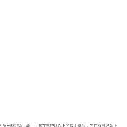
人员应戴绝缘手套，手握在罩护环以下的握手部位，先在有电设备上