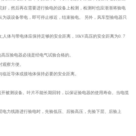
完好，然后再在需要进行验电的设备上检测，检测时也应渐渐将验电
认为该设备带电，即可停止移近，结束验电。 另外，风车型验电器只
故
;
人体与带电体应保持足够的安全距离，
10kV
高压的安全距离为
0. 7
用的高压验电器必须是经电气试验合格的。
使用时观察方便。
与临近导体或接地体保持必要的安全距离。
离开被测设备。叶片不能长期回转，以保证验电器的使用寿命。当电缆
层电力线路进行验电时，先验低压、后验高压，先验下层、后验上