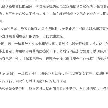
以确认验电器性能完好，有自检系统的验电器应先揿动自检钮确认验电器
示，则可判定该设备不带电，反之，如在移近过程中突然发光或发声，即
使用。
个人单独测试，身旁必须有人监护
;
测试时，要防止发生相间或对地短路事
中不宜使用普通绝缘杆的类型，以防发生危险。
长度，选用合适型号的指示器和绝缘棒，并对指示器进行检查，投人使
缘棒上固定，并用绸布将其表面擦拭干净，然后转动至所需角度，以便
内有电容元件，且属带电部分，该部分要按《电业安全工作规程》的要求
备
(
或导线
)
，一旦指示器叶片开始正常回转，则说明该设备有电，应随即
后自行停转，因此它可以准确鉴别设备是否停电。
他检修设备验电时，应在其进出线两侧各相分别验电。对同杆塔架设的多