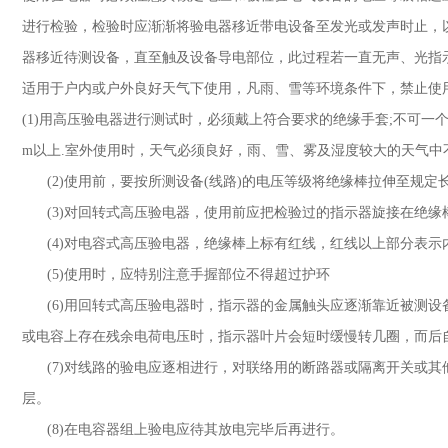
进行检验，检验时应渐渐将验电器移近带电设备至发光或发声时止，
器移近待测设备，直至触及设备导电部位，此过程若一直无声、光指
适用于户内或户外良好天气下使用，凡雨、雪等环境条件下，禁止
(1)
用高压验电器进行测试时，必须戴上符合要求的绝缘手套
;
不可一
m
以上
.
室外使用时，天气必须良好，雨、雪、雾及湿度较大的天气
(2)
使用前，要按所测设备
(
线路
)
的电压等级将绝缘棒拉伸至规定
(3)
对回转式高压验电器，使用前应把检验过的指示器旋接在绝
(4)
对电容式高压验电器，绝缘棒上标有红线，红线以上部分表示
(5)
使用时，应特别注意手握部位不得超过护环
(6)
用回转式高压验电器时，指示器的金属触头应逐渐靠近被测设
或电容上存在残余电荷电压时，指示器叶片会短时缓慢转几圈，而
(7)
对线路的验电应逐相进行，对联络用的断路器或隔离开关或其
层。
(8)
在电容器组上验电应待其放电完毕后再进行。