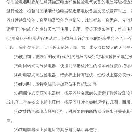
使用验电器时必须注意其额定电压和被检验电气设备的电压等级相适
进行检验，检验时应渐渐将验电器移近带电设备至发光或发声时止，
器移近待测设备，直至触及设备导电部位，此过程若一直无声、光指
适用于户内或户外良好天气下使用，凡雨、雪等环境条件下，禁止
(1)
用高压验电器进行测试时，必须戴上符合要求的绝缘手套
;
不可一
m
以上
.
室外使用时，天气必须良好，雨、雪、雾及湿度较大的天气
(2)
使用前，要按所测设备
(
线路
)
的电压等级将绝缘棒拉伸至规定
(3)
对回转式高压验电器，使用前应把检验过的指示器旋接在绝
(4)
对电容式高压验电器，绝缘棒上标有红线，红线以上部分表示
(5)
使用时，应特别注意手握部位不得超过护环
(6)
用回转式高压验电器时，指示器的金属触头应逐渐靠近被测设
或电容上存在残余电荷电压时，指示器叶片会短时缓慢转几圈，而
(7)
对线路的验电应逐相进行，对联络用的断路器或隔离开关或其
层。
(8)
在电容器组上验电应待其放电完毕后再进行。