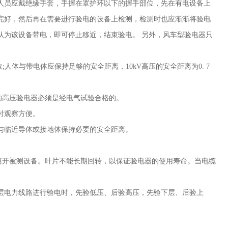
人员应戴绝缘手套，手握在罩护环以下的握手部位，先在有电设备上
完好，然后再在需要进行验电的设备上检测，检测时也应渐渐将验电
认为该设备带电，即可停止移近，结束验电。 另外，风车型验电器只
故
;
人体与带电体应保持足够的安全距离，
10kV
高压的安全距离为
0. 7
用的高压验电器必须是经电气试验合格的。
使用时观察方便。
与临近导体或接地体保持必要的安全距离。
离开被测设备。叶片不能长期回转，以保证验电器的使用寿命。当电缆
层电力线路进行验电时，先验低压、后验高压，先验下层、后验上