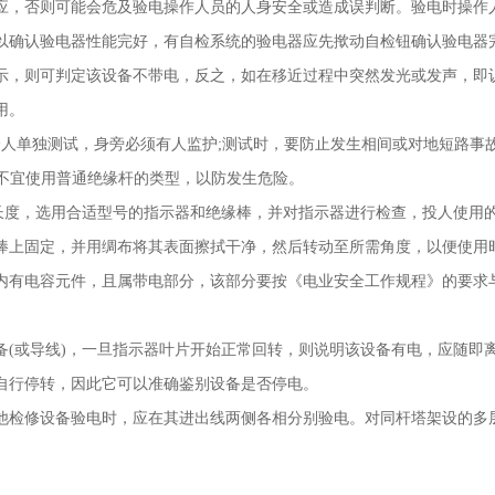
应，否则可能会危及验电操作人员的人身安全或造成误判断。验电时操作
以确认验电器性能完好，有自检系统的验电器应先揿动自检钮确认验电器
示，则可判定该设备不带电，反之，如在移近过程中突然发光或发声，即
使用。
个人单独测试，身旁必须有人监护
;
测试时，要防止发生相间或对地短路事
中不宜使用普通绝缘杆的类型，以防发生危险。
长度，选用合适型号的指示器和绝缘棒，并对指示器进行检查，投人使
缘棒上固定，并用绸布将其表面擦拭干净，然后转动至所需角度，以便
内有电容元件，且属带电部分，该部分要按《电业安全工作规程》的要求
备
(
或导线
)
，一旦指示器叶片开始正常回转，则说明该设备有电，应随即
后自行停转，因此它可以准确鉴别设备是否停电。
他检修设备验电时，应在其进出线两侧各相分别验电。对同杆塔架设的多