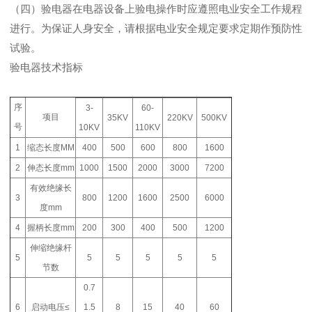
（四）验电器在电器设备上验电操作时应遵照电业安全工作规程
进行。为保证人身安全，请根据电业安全规定要求定期作预防性
试验。
验电器技术指标
序
3-
60-
项目
35KV
220KV
500KV
号
10KV
110KV
1
缩态长度
MM
400
500
600
800
1600
2
伸态长度
mm
1000
1500
2000
3000
7200
有效绝缘长
3
800
1200
1600
2500
6000
度
mm
4
握柄长度
mm
200
300
400
500
1200
伸缩绝缘杆
5
5
5
5
5
5
节数
0.7
6
启动电压≤
1.5
8
15
40
60