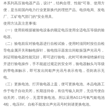
本系列高压验电器产品，设计*，结构合理、性能*可靠、使用方
便，是当前国内电力行业更新换代的理想产品。电供电局、发电
厂、工矿电气部门的*安全用具。
使用方法及注意事项:
（一）使用前根据被验电设备的额定电压使用全适电压等级的验
电器。
（二）验电前应对验电器进行自检试验，使用时须同时按住自检
导电金属开关和触电探针，验电指示器发出间歇振荡声光讯号，
则证明验电器性能完好，即可进行验电，此时可将伸缩绝缘杆拉
开进行验电操作，手不能超过规定的安全环，验电器触头与等级
的带电体触示，即可发出间歇声光讯号表示有电，否则表示无
电。
（三）更换电池。打开验电器上盖，便可更换电池。本品电路工
作于电子自动关闭，长期连待命，有信号输入则开，无信号便自
动关闭，功耗小，无需常换电池。所以采用AG13号氧气银电池
4粒，电压6V。自检不能发出声光讯号时则请更换电池。