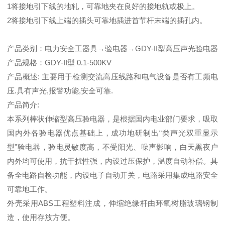
1将接地引下线的地轧，可靠地夹在良好的接地轨或极上。
2将接地引下线上端的插头可靠地插进首节杆末端的插孔内。
产品类别：电力安全工器具→验电器→GDY-II型高压声光验电器
产品规格：GDY-II型 0.1-500KV
产品概述: 主要用于检测交流高压线路和电气设备是否有工频电
压.具有声光,报警功能,安全可靠.
产品简介:
本系列棒状伸缩型高压验电器，是根据国内电业部门要求，吸取
国内外各验电器优点基础上，成功地研制出“类声光双重显示
型"验电器，验电灵敏度高，不受阳光、噪声影响，白天黑夜户
内外均可使用，抗干扰性强，内设过压保护，温度自动补偿。具
备全电路自检功能，内设电子自动开关，电路采用集成电路安全
可靠地工作。
外壳采用ABS工程塑料注成，伸缩绝缘杆由环氧树脂玻璃钢制
造，使用存放方便。