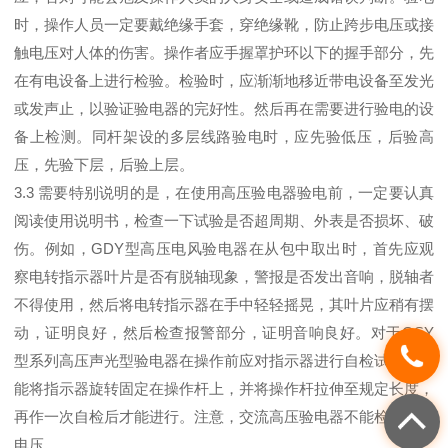
时，操作人员一定要戴绝缘手套，穿绝缘靴，防止跨步电压或接
触电压对人体的伤害。操作者应手握罩护环以下的握手部分，先
在有电设备上进行检验。检验时，应渐渐地移近带电设备至发光
或发声止，以验证验电器的完好性。然后再在需要进行验电的设
备上检测。同杆架设的多层线路验电时，应先验低压，后验高
压，先验下层，后验上层。
3.3 需要特别说明的是，在使用高压验电器验电前，一定要认真
阅读使用说明书，检查一下试验是否超周期、外表是否损坏、破
伤。例如，GDY型高压电风验电器在从包中取出时，首先应观
察电转指示器叶片是否有脱轴现象，警报是否发出音响，脱轴者
不得使用，然后将电转指示器在手中轻轻摇晃，其叶片应稍有摆
动，证明良好，然后检查报警部分，证明音响良好。对于GSY
型系列高压声光型验电器在操作前应对指示器进行自检试验，才
能将指示器旋转固定在操作杆上，并将操作杆拉伸至规定长度，
再作一次自检后才能进行。注意，交流高压验电器不能检测直流
电压。