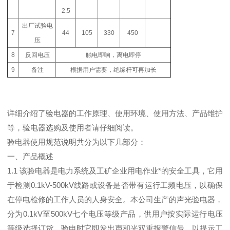
2.5
出厂试验电
7
44
105
330
450
压
8
反回电压
触电即响，离电即停
9
备注
根据用户需要，绝缘杆可再加长
详细介绍了验电器的工作原理、使用环境、使用方法、产品维护
等，验电器选购及使用者请仔细阅读。
验电器使用规范说明共分为以下几部分：
一、产品概述
1.1 该验电器是电力系统及工矿企业用电作业*的安全工具，它用
于检测0.1kV-500kV线路或设备是否带有运行工频电压，以确保
在停电检修的工作人员的人身安全。本公司生产的声光验电器，
分为0.1kV至500kV七个电压等级产品，供用户按实际运行电压
等级选择订货。验电时它即发出声和光双重报警信号，以提示工