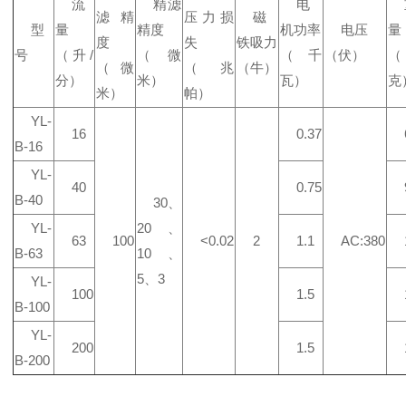
流
精滤
电
滤精
压力损
磁
型
量
精度
机功率
电压
量
度
失
铁吸力
号
（升/
（微
（千
（伏）
（微
（兆
（牛）
分）
米）
瓦）
克
米）
帕）
YL-
16
0.37
B-16
YL-
40
0.75
B-40
30、
YL-
20、
63
100
<0.02
2
1.1
AC:380
B-63
10、
5、3
YL-
100
1.5
B-100
YL-
200
1.5
B-200