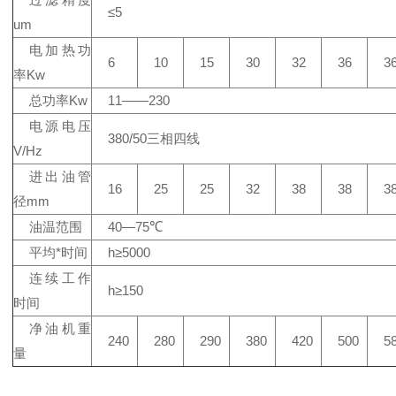
≤5
um
电加热功
6
10
15
30
32
36
3
率Kw
总功率Kw
11——230
电源电压
380/50三相四线
V/Hz
进出油管
16
25
25
32
38
38
3
径mm
油温范围
40—75℃
平均*时间
h≥5000
连续工作
h≥150
时间
净油机重
240
280
290
380
420
500
5
量