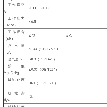
工作真空
-0.06—-0.096
度
工作压力
≤0.5
（Mpa）
工作噪音
≤70
≤75
（dB）
含水量
≤100（GB/T7600）
mg/L
含气量%
≤0.3（GB/T423）
酸值
≤0.03（GB/T264）
MgkOH/g
破乳化度
≤60（GB/T7605）
min
机械杂
无
质%
过滤精度