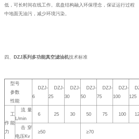
低，可长时间在线工作。底盘结构融入环保理念，保证运行过程
中地面无油污，减少环境污染。
四、
DZJ系列多功能真空滤油机
技术标准
型号
DZJ-
DZJ-
DZJ-
DZJ-
DZJ-
DZJ-
D
参数
6
25
30
50
75
100
125
性能
流量
工
6
25
30
50
75
100
1
L/min
作能
击穿
力
≥50
≥70
电压Kv