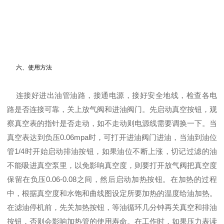
六、使用方法
连接好进出油管油路，接通电源，接好安全地线，检查各电
路是否连接可靠，关上放气阀和进油阀门。先启动真空按钮，观
察真空表的指针是否走动，如不走动则电源线需要调换一下。当
真空表达到负压0.06mpa时，可打开进油阀门进油，当油到油位
管1/4时开始启动排油按钮，如果油位不断上涨，切记过滤的油
不能吸进真空泵里，以免影响真空度，则要打开放气阀把真空度
保留在负压0.06-0.08之间，然后启动加热按钮。在加热的过程
中，根据真空度和水饱和曲线图设定所要加热的温度给油加热。
在滤油停机前，先关加热按钮，等油循环几分钟再关真空和排油
按钮，否则会影响加热管的使用寿命。在工作时，如果压力表读