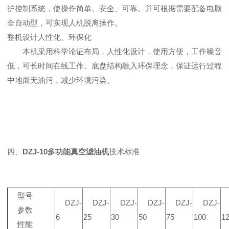
护控制系统，使操作简单、安全、可靠。并可根据需要配备电脑
全自动型，可实现人机脱离操作。
整机设计人性化、环保化
本机采用科学论证布局，人性化设计，使用方便，工作噪音
低，可长时间在线工作。底盘结构融入环保理念，保证运行过程
中地面无油污，减少环境污染。
四、
DZJ-10多功能真空滤油机
技术标准
型号
DZJ-
DZJ-
DZJ-
DZJ-
DZJ-
DZJ-
参数
6
25
30
50
75
100
1
性能