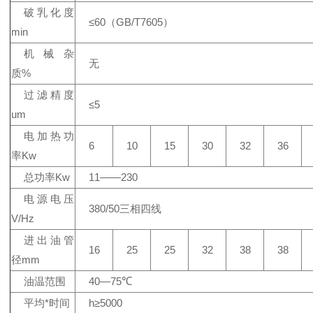
破乳化度
≤60（GB/T7605）
min
机械杂
无
质%
过滤精度
≤5
um
电加热功
6
10
15
30
32
36
率Kw
总功率Kw
11——230
电源电压
380/50三相四线
V/Hz
进出油管
16
25
25
32
38
38
径mm
油温范围
40—75℃
平均*时间
h≥5000