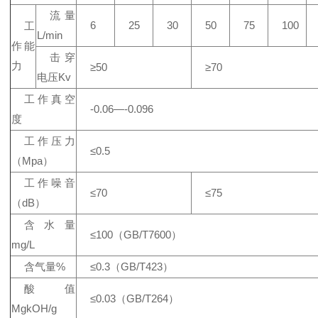
流量
6
25
30
50
75
100
工
L/min
作能
击穿
力
≥50
≥70
电压Kv
工作真空
-0.06—-0.096
度
工作压力
≤0.5
（Mpa）
工作噪音
≤70
≤75
（dB）
含水量
≤100（GB/T7600）
mg/L
含气量%
≤0.3（GB/T423）
酸值
≤0.03（GB/T264）
MgkOH/g