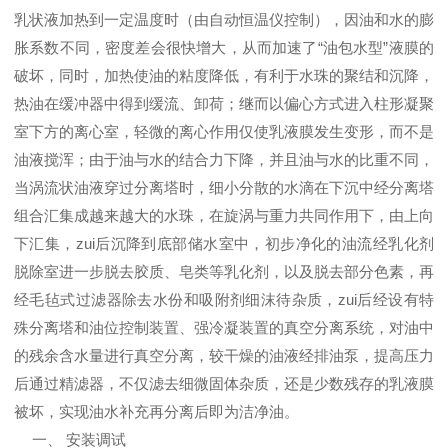
乳状液加热到一定温度时（由自动恒温仪控制），因油和水的膨
胀系数不同，密度差会很快增大，从而加速了“油包水型”液膜的
破坏，同时，加热使油的粘度降低，有利于水珠的聚结和沉降，
热油在缓冲器中得到缓流、卸荷；继而以偏心方式进入柱形凝聚
室下方的离心室，轻微的离心作用仅使乳液膜发生变形，而不是
油液搅浑；由于油与水的结合力下降，并且油与水的比重不同，
当涡流状油液穿过分离塔时，细小分散的水滴在下沉中经分离塔
组合汇集成越来越大的水珠，在旋涡与重力共同作用下，由上向
下汇集，zui后沉降到底部储水室中，初步净化的油流经乳化剂
脱除室进一步脱去胶质、皂类等乳化剂，以及脱去部分色素，再
经毛毡式过滤器除去水份和吸附剂细沫待杂质，zui后经设有特
殊分离塔和油位控制装置、强冷凝装置的真空分离系统，对油中
的残余含水量进行真空分离，较干燥的油液经排油泵，提高压力
后通过精滤器，不仅滤去细微固体杂质，还是少数残存的乳液膜
被坏，实现油水补充再分离后即为洁净油。
一、 安装调试