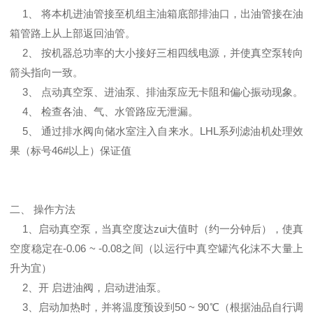
1、 将本机进油管接至机组主油箱底部排油口，出油管接在油
箱管路上从上部返回油管。
2、 按机器总功率的大小接好三相四线电源，并使真空泵转向
箭头指向一致。
3、 点动真空泵、进油泵、排油泵应无卡阻和偏心振动现象。
4、 检查各油、气、水管路应无泄漏。
5、 通过排水阀向储水室注入自来水。LHL系列滤油机处理效
果（标号46#以上）保证值
二、 操作方法
1、启动真空泵，当真空度达zui大值时（约一分钟后），使真
空度稳定在-0.06 ~ -0.08之间（以运行中真空罐汽化沫不大量上
升为宜）
2、开 启进油阀，启动进油泵。
3、启动加热时，并将温度预设到50 ~ 90℃（根据油品自行调