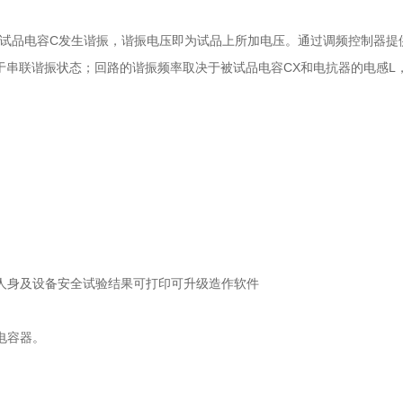
和试品电容C发生谐振，谐振电压即为试品上所加电压。通过调频控制器提
于串联谐振状态；回路的谐振频率取决于被试品电容CX和电抗器的电感
人身及设备安全试验结果可打印可升级造作软件
电容器。