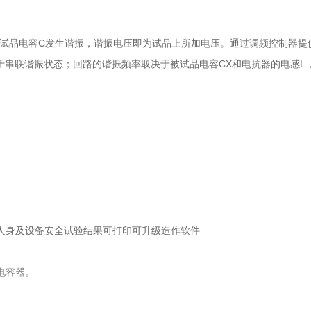
和试品电容C发生谐振，谐振电压即为试品上所加电压。通过调频控制器提
于串联谐振状态；回路的谐振频率取决于被试品电容CX和电抗器的电感
人身及设备安全试验结果可打印可升级造作软件
电容器。