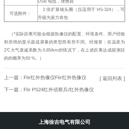
USB 电缆，便携袋
2 倍扩展镜头圈（仅适用于 HS-324），可
可选附件：
升级为派力肯包
（*实际距离可能会根据热像仪的配置、环境条件、用户经验
和所用的显示器或屏幕的类型而有所不同。经推算：在温差为
2℃大气衰减系数为 0.85/km的情况下，在上述距离达成探测目
的的概率为50 %。）
上一篇：
Flir红外热像仪Flir红外热像仪
[ 返回列表 ]
下一篇：
Flir PS24红外侦察兵/红外热像仪
上海徐吉电气有限公司