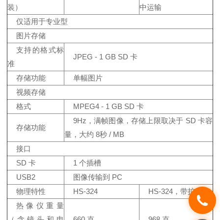
装）
中运输
仅适用于专业型
图片存储
支持的格式标
JPEG - 1 GB SD 卡
准
存储功能
单幅图片
视频存储
格式
MPEG4 - 1 GB SD 卡
9Hz，满帧图像，存储上限取决于 SD 卡容
存储功能
量，大约 8秒 / MB
接口
SD 卡
1 个插槽
USB2
图像传输到 PC
物理特性
HS-324
HS-324，带扩展镜
热像仪重量
（含镜头和电
660 克
968 克