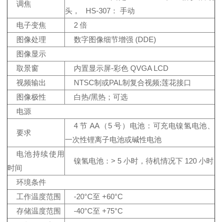
调焦
头， HS-307： 手动
电子变焦
2 倍
图像处理
数字图像细节增强 (DDE)
图像显示
取景窗
内置显示屏-彩色 QVGA LCD
视频输出
NTSC制或PAL制复合视频;莲花接口
图像极性
白热/黑热；可选
电源
4 节 AA（5 号）电池：可充电镍氢电池、
要求
一次性锂离子电池或碱性电池
电池持续使用
镍氢电池：> 5 小时，待机情况下 120 小时
时间
环境条件
工作温度范围
-20°C至 +60°C
存储温度范围
-40°C至 +75°C