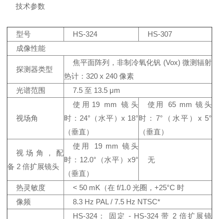
技术参数
型号
HS-324
HS-307
成像性能
焦平面阵列，非制冷氧化钒 (Vox) 微测辐射
探测器类型
热计：320 x 240 像素
光谱范围
7.5 至 13.5 μm
使用19 mm 镜头
使用 65 mm 镜头
视场角
时：24°（水平）x 18°
时：7°（水平）x 5°
（垂直）
（垂直）
使用 19 mm 镜头
视场角，配
时：12.0°（水平）x9°
无
备 2 倍扩展镜头
（垂直）
热灵敏度
< 50 mK（在 f/1.0 光圈，+25°C 时
像频
8.3 Hz PAL / 7.5 Hz NTSC*
HS-324： 固定 - HS-324 带 2 倍扩展镜