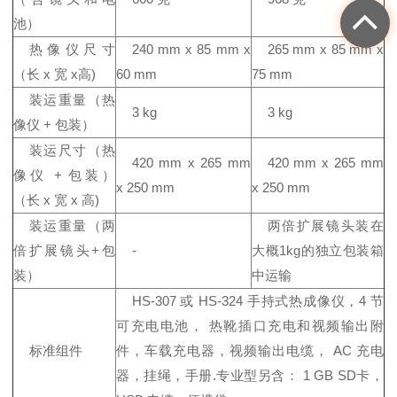
池）
热像仪尺寸
240 mm x 85 mm x
265 mm x 85 mm x
（长 x 宽 x高)
60 mm
75 mm
装运重量（热
3 kg
3 kg
像仪 + 包装）
装运尺寸（热
420 mm x 265 mm
420 mm x 265 mm
像仪 + 包装）
x 250 mm
x 250 mm
（长 x 宽 x 高)
装运重量（两
两倍扩展镜头装在
倍扩展镜头+包
-
大概1kg的独立包装箱
装）
中运输
HS-307 或 HS-324 手持式热成像仪，4 节
可充电电池， 热靴插口充电和视频输出附
标准组件
件，车载充电器，视频输出电缆， AC 充电
器，挂绳，手册.专业型另含： 1 GB SD卡，