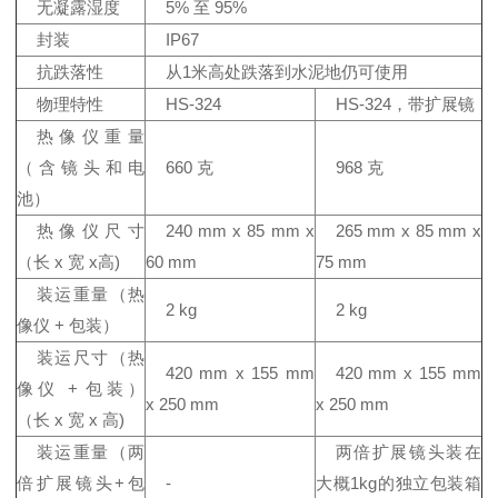
无凝露湿度
5% 至 95%
封装
IP67
抗跌落性
从1米高处跌落到水泥地仍可使用
物理特性
HS-324
HS-324，带扩展镜
热像仪重量
（含镜头和电
660 克
968 克
池）
热像仪尺寸
240 mm x 85 mm x
265 mm x 85 mm x
（长 x 宽 x高)
60 mm
75 mm
装运重量（热
2 kg
2 kg
像仪 + 包装）
装运尺寸（热
420 mm x 155 mm
420 mm x 155 mm
像仪 + 包装）
x 250 mm
x 250 mm
（长 x 宽 x 高)
装运重量（两
两倍扩展镜头装在
倍扩展镜头+包
-
大概1kg的独立包装箱