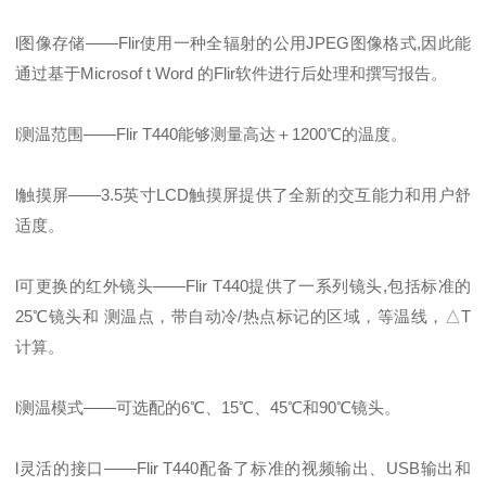
l图像存储——Flir使用一种全辐射的公用JPEG图像格式,因此能
通过基于Microsof t Word 的Flir软件进行后处理和撰写报告。
l测温范围——Flir T440能够测量高达＋1200℃的温度。
l触摸屏——3.5英寸LCD触摸屏提供了全新的交互能力和用户舒
适度。
l可更换的红外镜头——Flir T440提供了一系列镜头,包括标准的
25℃镜头和 测温点，带自动冷/热点标记的区域，等温线，△T
计算。
l测温模式——可选配的6℃、15℃、45℃和90℃镜头。
l灵活的接口——Flir T440配备了标准的视频输出、USB输出和