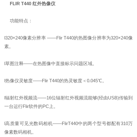
FLIR T440 红外热像仪
功能特点：
l320×240像素分辨率 ——Flir T440的热图像分辨率为320×240像
素。
l草图注释——在热图像中直接标示问题区域。
l热像仪灵敏度——Flir T440的热灵敏度＜0.045℃。
l辐射红外视频流——16位辐射红外视频流能够(经由USB)传输到
一台运行Flir软件的PC上。
l高质量可见光数码相机——FlirT440中的两个型号都配有310万
像素数码相机。