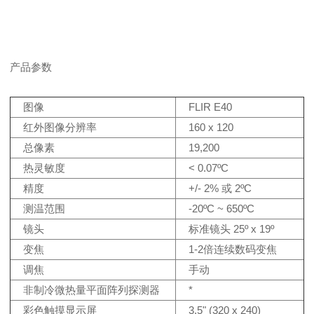
产品参数
图像
FLIR E40
红外图像分辨率
160 x 120
总像素
19,200
热灵敏度
< 0.07ºC
精度
+/- 2% 或 2ºC
测温范围
-20ºC ~ 650ºC
镜头
标准镜头 25º x 19º
变焦
1-2倍连续数码变焦
调焦
手动
非制冷微热量平面阵列探测器
*
彩色触摸显示屏
3.5" (320 x 240)