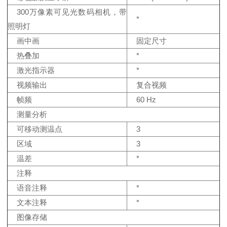
300万像素可见光数码相机，带
*
照明灯
画中画
固定尺寸
热叠加
*
激光指示器
*
视频输出
复合视频
帧频
60 Hz
测量分析
可移动测温点
3
区域
3
温差
*
注释
语音注释
*
文本注释
*
图像存储