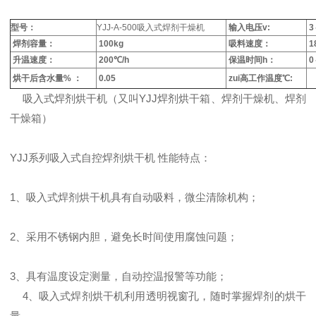
型号：
YJJ-A-500吸入式焊剂干燥机
输入电压v:
3
焊剂容量：
100kg
吸料速度：
1
升温速度：
200℃/h
保温时间h：
0
烘干后含水量% ：
0.05
zui高工作温度℃:
吸入式焊剂烘干机（又叫YJJ焊剂烘干箱、焊剂干燥机、焊剂
干燥箱）
YJJ系列吸入式自控焊剂烘干机 性能特点：
1、吸入式焊剂烘干机具有自动吸料，微尘清除机构；
2、采用不锈钢内胆，避免长时间使用腐蚀问题；
3、具有温度设定测量，自动控温报警等功能；
4、吸入式焊剂烘干机利用透明视窗孔，随时掌握焊剂的烘干
量。