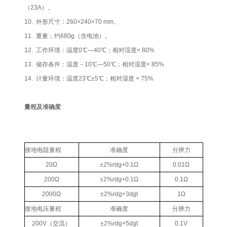
（23A）。
10. 外形尺寸：260×240×70 mm。
11. 重量；约680g（含电池）。
12. 工作环境：温度0℃—40℃；相对湿度< 80%
13. 储存条件：温度－10℃—50℃；相对湿度< 85%
14. 计量环境：温度23℃±5℃；相对湿度 < 75%
量程及准确度
接地电阻量程
准确度
分辨力
20Ω
±2%rdg+0.1Ω
0.01Ω
200Ω
±2%rdg+0.1Ω
0.1Ω
2000Ω
±2%rdg+3dgt
1Ω
接地电压量程
准确度
分辨力
200V（交流）
±2%rdg+5dgt
0.1V