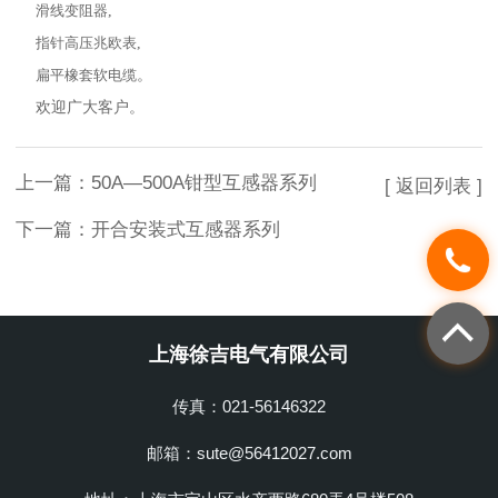
滑线变阻器
,
指针高压兆欧表
,
扁平橡套软电缆
。
欢迎广大客户。
上一篇：
50A—500A钳型互感器系列
[ 返回列表 ]
下一篇：
开合安装式互感器系列
上海徐吉电气有限公司
传真：021-56146322
邮箱：sute@56412027.com