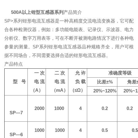
500A以上钳型互感器系列
产品简介
SP>系列钳形电流互感器是一种高精度交流电流变换器，它可配
合各种检测仪器，例如：多功能电能表、记录仪、示波器、电力
分析仪、数字万用表等，可在不断开被测电路情况下进行各种电
参量的测量。SP系列钳形电流互感器品种规格齐全，用户可根
据不同场合，不同需要选择合适的钳形电流互感器。
产品特点
一
次
二
次
允
许
准
确
度
等
级
型
号
电
流
电
流
负
载
比差
±%
角差
（A
）
（mA
）
（≤
Ω
）
20%~120%
20%~1
2000
1000
4
0.2
0.2
SP—7
1000
1000
4
0.5
0.
SP—6