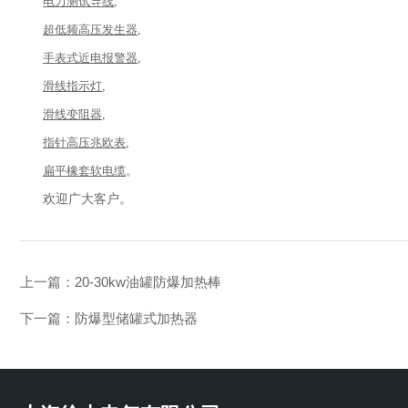
电力测试导线
,
超低频高压发生器
,
手表式近电报警器
,
滑线指示灯
,
滑线变阻器
,
指针高压兆欧表
,
扁平橡套软电缆
。
欢迎广大客户。
上一篇：
20-30kw油罐防爆加热棒
下一篇：
防爆型储罐式加热器