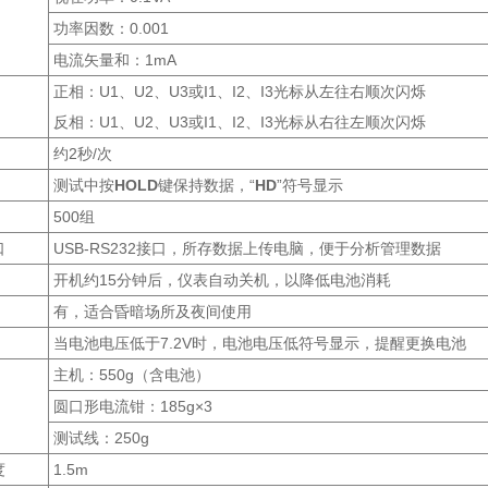
功率因数：0.001
电流矢量和：1mA
正相：U1、U2、U3或I1、I2、I3光标从左往右顺次闪烁
反相：U1、U2、U3或I1、I2、I3光标从右往左顺次闪烁
约2秒/次
测试中按
HOLD
键保持数据，“
HD
”符号显示
500组
口
USB-RS232接口，所存数据上传电脑，便于分析管理数据
开机约15分钟后，仪表自动关机，以降低电池消耗
有，适合昏暗场所及夜间使用
当电池电压低于7.2V时，电池电压低符号显示，提醒更换电池
主机：550g（含电池）
圆口形电流钳：185g×3
测试线：250g
度
1.5m