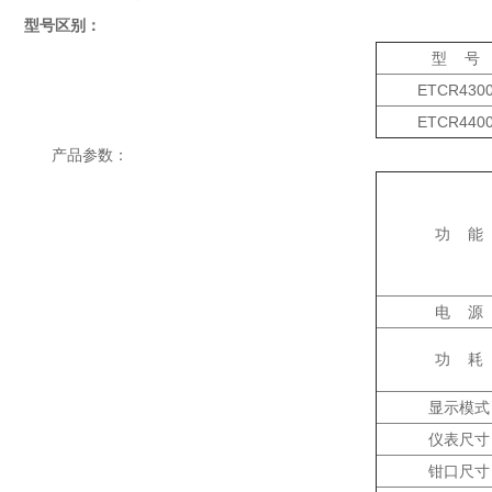
型号区别：
型 号
ETCR430
ETCR440
产品参数：
功 能
电 源
功 耗
显示模式
仪表尺寸
钳口尺寸