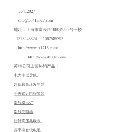
56412027
：
sute@56412027.com
地址：上海市富长路
1080
弄
357
号三楼
: 1378243324 1067585793
：
http://www.st1718.com/
http://www.st5118.com/
苏特公司主营热销产品：
电力测试导线
,
超低频高压发生器
,
手表式近电报警器
,
滑线指示灯
,
滑线变阻器
,
指针高压兆欧表
,
扁平橡套软电缆
。