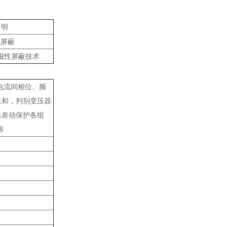
 明
无屏蔽
磁性屏蔽技术
电流间相位、频
量和，判别变压器
出差动保护各组
等