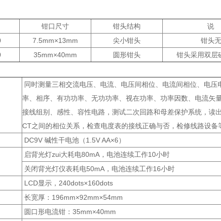
钳口尺寸
钳头结构
说
0
7.5mm×13mm
尖小钳头
钳头
0
35mm×40mm
圆形钳头
钳头采用双层
同时测量三相交流电压、电流、电压间相位、电流间相位、电压
率、相序、有功功率、无功功率、视在功率、功率因数、电流矢
接线组别、感性、容性电路，测试二次回路和母差保护系统，读
CT之间的相位关系，检查电度表的接线正确与否，检修线路设备
DC9V 碱性干电池（1.5V AA×6）
启背光灯zui大耗电80mA，电池连续工作10小时
关闭背光灯仪表耗电50mA，电池连续工作16小时
LCD显示，240dots×160dots
长宽厚：196mm×92mm×54mm
圆口形电流钳：35mm×40mm