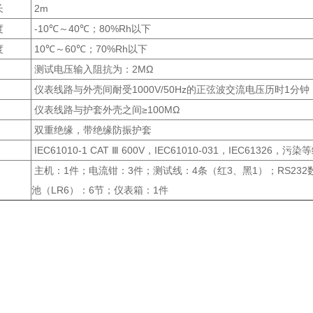
长
2m
度
-10℃～40℃；80%Rh以下
度
10℃～60℃；70%Rh以下
测试电压输入阻抗为：2MΩ
仪表线路与外壳间耐受1000V/50Hz的正弦波交流电压历时1分钟
仪表线路与护套外壳之间≥100MΩ
双重绝缘，带绝缘防振护套
IEC61010-1 CAT Ⅲ 600V，IEC61010-031，IEC61326，污染
主机：1件；电流钳：3件；测试线：4条（红3、黑1）；RS232
池（LR6）：6节；仪表箱：1件