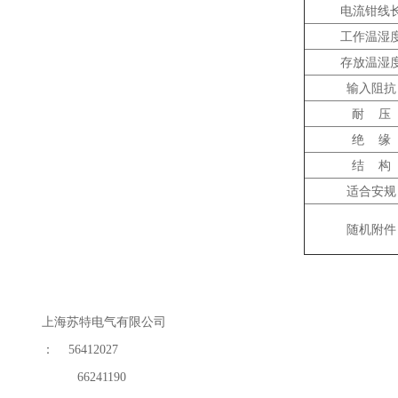
电流钳线
工作温湿
存放温湿
输入阻抗
耐 压
绝 缘
结 构
适合安规
随机附件
上海苏特电气有限公司
：
56412027
66241190