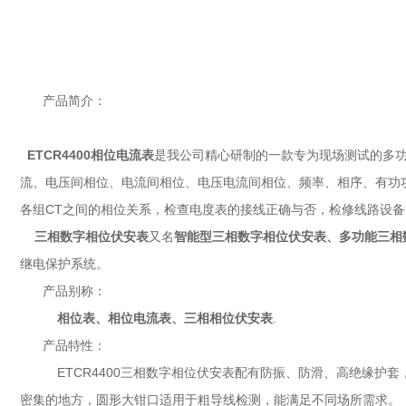
产品简介：
ETCR4400
相位电流表
是我公司精心研制的一款专为现场测试的多
流、电压间相位、电流间相位、电压电流间相位、频率、相序、有功
各组CT之间的相位关系，检查电度表的接线正确与否，检修线路设
三相数字相位伏安表
又名
智能型三相数字相位伏安表
、
多功能三相
继电保护系统。
产品别称：
相位表
、
相位电流表
、
三相相位伏安表
.
产品特性：
ETCR4400三相数字相位伏安表配有防振、防滑、高绝缘护套，采
密集的地方，圆形大钳口适用于粗导线检测，能满足不同场所需求。