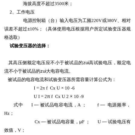
海拔高度不超过
3500
米；
2
、工作电压
电源控制箱（台）输入电压为工频
220V
或
380V
、相对
误差不超过±
10%
；（具体使用电压根据用户所定试验变压器规
格选取）
试验变压器的选择：
其高压侧额定电压应不小于被试品的zui高试验电压，额定电
流不小于被试品的zui大电容电流。
被试品的电容电流和试验变压器所需容量计算公式为：
I = 2π f Cx U × 10 -6
U I = 2
π
f Cx U 2
×
10 -9
式中
I
—
被试品电容电流，
A
；
f
—
电源频率，
Hz
；
Cx
—
被试品电容量，μ
F
；
U
—
试验电压有
效值，
V；