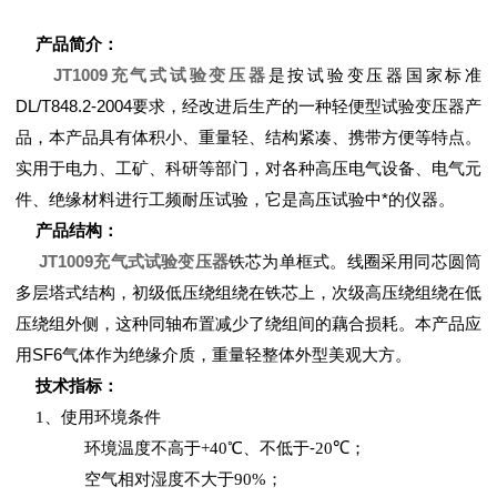
产品简介：
JT1009充气式试验变压器
是按试验变压器国家标准
DL/T848.2-2004要求，经改进后生产的一种轻便型试验变压器产
品，本产品具有体积小、重量轻、结构紧凑、携带方便等特点。
实用于电力、工矿、科研等部门，对各种高压电气设备、电气元
件、绝缘材料进行工频耐压试验，它是高压试验中*的仪器。
产品结构：
JT1009充气式试验变压器
铁芯为单框式。线圈采用同芯圆筒
多层塔式结构，初级低压绕组绕在铁芯上，次级高压绕组绕在低
压绕组外侧，这种同轴布置减少了绕组间的藕合损耗。本产品应
用SF6气体作为绝缘介质，重量轻整体外型美观大方。
技术指标：
1
、使用环境条件
环境温度不高于
+
40
℃、不低于-
20
℃；
空气相对湿度不大于
90%
；