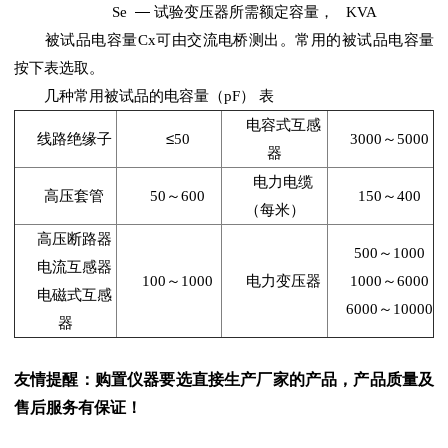
Se
—
试验变压器所需额定容量，
KVA
被试品电容量
Cx
可由交流电桥测出。常用的被试品电容量
按下表选取。
几种常用被试品的电容量（
pF
）
表
电容式互感
线路绝缘子
≤
50
3000
～
5000
器
电力电缆
高压套管
50
～
600
150
～
400
（每米）
高压断路器
500
～
1000
电流互感器
100
～
1000
电力变压器
1000
～
6000
电磁式互感
6000
～
10000
器
友情提醒：购置仪器要选直接生产厂家的产品，产品质量及
售后服务有保证！