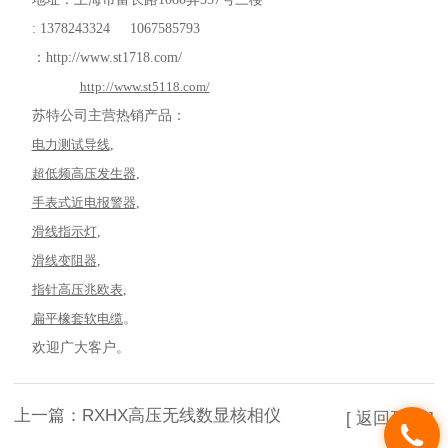
: 1378243324 1067585793
：
http://www.st1718.com/
http://www.st5118.com/
苏特公司主营热销产品：
电力测试导线
,
超低频高压发生器
,
手表式近电报警器
,
滑线指示灯
,
滑线变阻器
,
指针高压兆欧表
,
扁平橡套软电缆
。
欢迎广大客户。
上一篇：
RXHX高压无线数显核相仪
[ 返回列表 ]