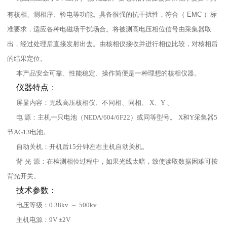
有核相、测相序、验电等功能。具备很强的抗干扰性，符合（
EMC
）标
准要求，适应各种电磁场干扰场合。将被测高电压相位信号由采集器取
出，经过处理后直接发射出去。由核相仪接收并进行相位比较，对核相后
的结果定位。
本产品安全可靠、性能稳定、操作简便是一种理想的核相仪器。
仪器特点
：
屏显内容：无线高压核相仪、
不同相、同相、
X
、
Y
、
电
源：主机一只电池（
NEDA/604/6F22
）或同等型号。
X
和
Y
采集器
5
节
AG13
电池。
自动关机：开机后
15
分钟左右主机自动关机。
背
光
源：在检测相位过程中，
如果光线太暗，致使读取数据困难可按
背光开关。
技术参数：
电压等级：
0.38kv
～
500kv
主机电源：
9V ±2V