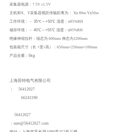
采集器电源：
7.5V ±1.5V
主机和
X
、
Y
采集器视距传输距离为：
X
≥
80m
Y
≥
50m
工作环境
：－
35
℃～
+50
℃
湿度：
≤
95%RH
储存环境：
－
40
℃～
+55
℃
湿度：
≤
95%RH
绝缘伸缩拉杆：缩态为
600mm
伸态为
3200mm
包装箱尺寸（长
×
宽
×
高）：
650mm
×250mm×100mm
产品全重：
5kg
上海苏特电气有限公司
：
56412027
66241190
56412027
：
sute@56412027.com
地址：上海市富长路
1080
弄
357
号三楼