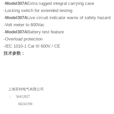
-
Model307A
Extra rugged integral carrying case
-Locking switch for extended testing
-
Model307A
Live circuit indicator warns of safety hazard
-Volt meter to 600Vac
-
Model307A
Battery test feature
-Overload protection
-IEC 1010-1 Cat III 600V / CE
技术参数：
上海苏特电气有限公司
：
56412027
66241190