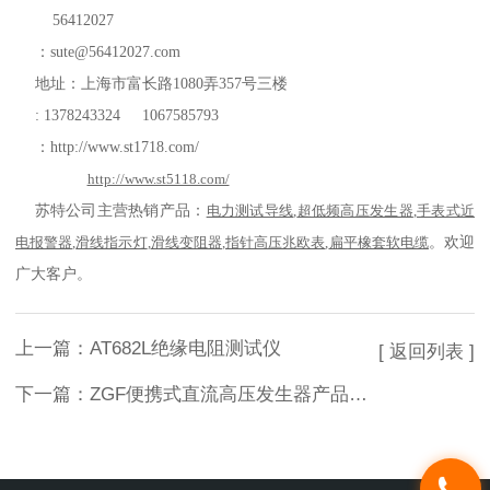
56412027
：
sute@56412027.com
地址：上海市富长路
1080
弄
357
号三楼
: 1378243324 1067585793
：
http://www.st1718.com/
http://www.st5118.com/
苏特公司主营热销产品：
电力测试导线
,
超低频高压发生器
,
手表式近
电报警器
,
滑线指示灯
,
滑线变阻器
,
指针高压兆欧表
,
扁平橡套软电缆
。欢迎
广大客户。
上一篇：
AT682L绝缘电阻测试仪
[ 返回列表 ]
下一篇：
ZGF便携式直流高压发生器产品特点