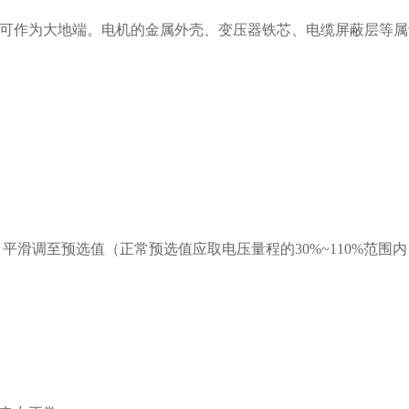
可作为大地端。电机的金属外壳、变压器铁芯、电缆屏蔽层等属
平滑调至预选值（正常预选值应取电压量程的30%~110%范围