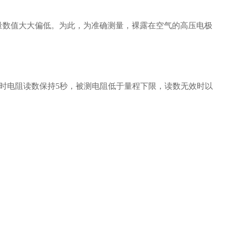
测量数值大大偏低。为此，为准确测量，裸露在空气的高压电极
响的同时电阻读数保持5秒，被测电阻低于量程下限，读数无效时以