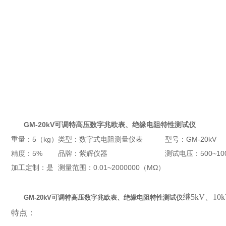
GM-20kV可调特高压数字兆欧表、绝缘电阻特性测试仪
重量：5（kg）
类型：数字式电阻测量仪表
型号：GM-20kV
精度：5%
品牌：紫辉仪器
测试电压：500~1000
加工定制：是
测量范围：0.01~2000000（MΩ）
继5kV、
GM-20kV可调特高压数字兆欧表、绝缘电阻特性测试仪
特点：