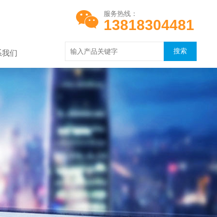
服务热线：
13818304481
系我们