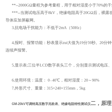
**--2000G
Ω量程为参考量程，用于相对湿度小于70%的
***--
当测试电压高于8kV，绝缘电阻高于20GΩ后，
导体应加屏蔽网。
3,抗电场干扰能力：不低于2mA（50Hz）
4,报时、报警功能：秒表显示zui大值为19分59秒。
连续声报警。
5,显示表;三位半LCD数字表头三个，分别显示测试电压
6,使用环境：温度： 0
40
℃，相对湿度：20～90%
～
7,外形尺寸、重量：315×240×155mm，5kg
二，原理
GM-20kV可调特高压数字兆欧表、绝缘电阻特性测试仪