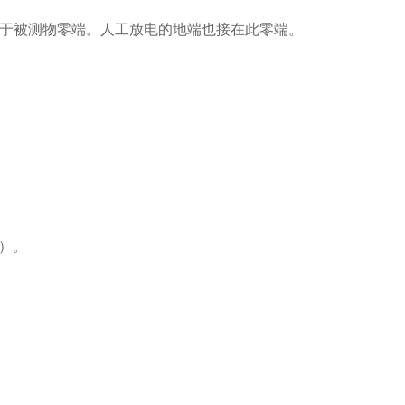
于被测物零端。人工放电的地端也接在此零端。
内）。