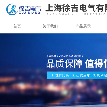
首页
关于我们
产品展示