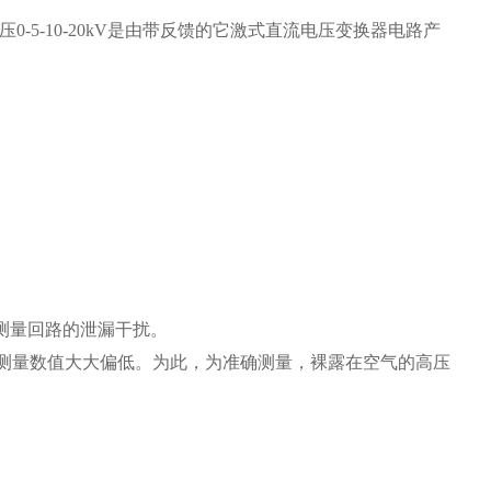
-10-20kV是由带反馈的它激式直流电压变换器电路产
测量回路的泄漏干扰。
电阻测量数值大大偏低。为此，为准确测量，裸露在空气的高压