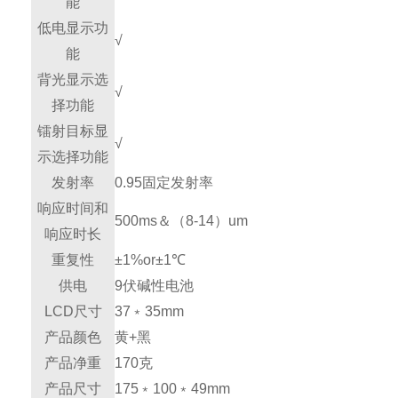
能
低电显示功
√
能
背光显示选
√
择功能
镭射目标显
√
示选择功能
发射率
0.95固定发射率
响应时间和
500ms＆（8-14）um
响应时长
重复性
±1%or±1℃
供电
9伏碱性电池
LCD尺寸
37﹡35mm
产品颜色
黄+黑
产品净重
170克
产品尺寸
175﹡100﹡49mm