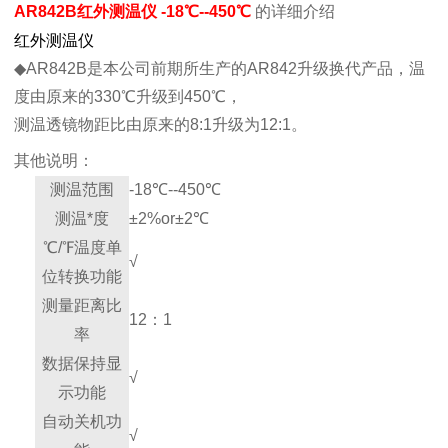
AR842B红外测温仪 -18℃--450℃
的详细介绍
红外测温仪
◆AR842B是本公司前期所生产的AR842升级换代产品，温
度由原来的330℃升级到450℃，
测温透镜物距比由原来的8:1升级为12:1。
其他说明：
测温范围
-18℃--450℃
测温*度
±2%or±2℃
℃/℉温度单
√
位转换功能
测量距离比
12：1
率
数据保持显
√
示功能
自动关机功
√