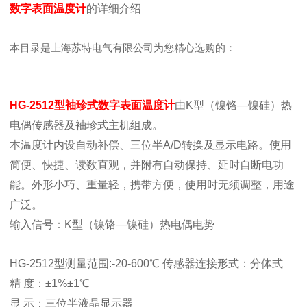
数字表面温度计
的详细介绍
本目录是上海苏特电气有限公司为您精心选购的：
HG-2512型袖珍式数字表面温度计
由K型（镍铬—镍硅）热
电偶传感器及袖珍式主机组成。
本温度计内设自动补偿、三位半A/D转换及显示电路。使用
简便、快捷、读数直观，并附有自动保持、延时自断电功
能。外形小巧、重量轻，携带方便，使用时无须调整，用途
广泛。
输入信号：K型（镍铬—镍硅）热电偶电势
HG-2512型测量范围:-20-600℃ 传感器连接形式：分体式
精 度：±1%±1℃
显 示：三位半液晶显示器