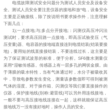
电缆故障测试安全问题分为测试人员安全及设备安
全。测试人员安全要注意仪器的接地和放*电，设备安全
主要是正确接线，除了按说明书要求操作外，注意理解
下面几点：
1);一点接地;与;多点分开接地;：闪测仪高压冲闪法
测试时，要求高压回路一点接地，即高压试验变压（气
压变量)器、电容器的接地端直接连到电缆铠装(铠装要接
地)，要用短的线直接接铠装，不要连线过长，这主要是
为了保证测试波形的标准，便于分析。SF6微水测量仪
采用*湿敏传感器。传感器上有一层多孔的网状金膜。由
于薄膜的吸水特性，当有气体通过时，水分子被吸收其
中，导致电参数发生变化，测量该参数值即可得到被测
气体的湿度。对于操作箱、闪测仪等我们要直接操作的
仪器，保护接地线(别称:避雷线)可以另外用连线接地，
一般不要与高压接地线连接在一起，这样就能保证高压
接地线万一没有接好地时，操作人员的安全。