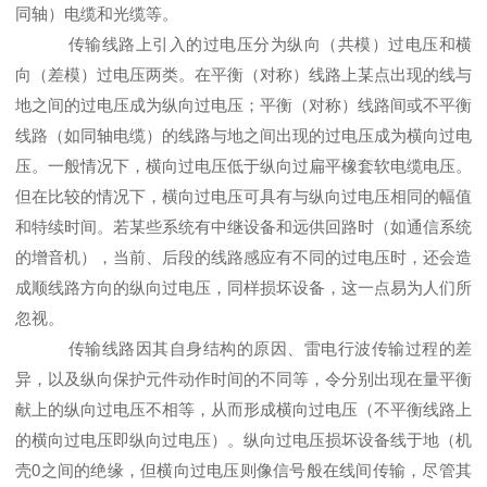
同轴）电缆和光缆等。
传输线路上引入的过电压分为纵向（共模）过电压和横
向（差模）过电压两类。在平衡（对称）线路上某点出现的线与
地之间的过电压成为纵向过电压；平衡（对称）线路间或不平衡
线路（如同轴电缆）的线路与地之间出现的过电压成为横向过电
压。一般情况下，横向过电压低于纵向过
扁平橡套软电缆
电压。
但在比较的情况下，横向过电压可具有与纵向过电压相同的幅值
和特续时间。若某些系统有中继设备和远供回路时（如通信系统
的增音机），当前、后段的线路感应有不同的过电压时，还会造
成顺线路方向的纵向过电压，同样损坏设备，这一点易为人们所
忽视。
传输线路因其自身结构的原因、雷电行波传输过程的差
异，以及纵向保护元件动作时间的不同等，令分别出现在量平衡
献上的纵向过电压不相等，从而形成横向过电压（不平衡线路上
的横向过电压即纵向过电压）。纵向过电压损坏设备线于地（机
壳0之间的绝缘，但横向过电压则像信号般在线间传输，尽管其