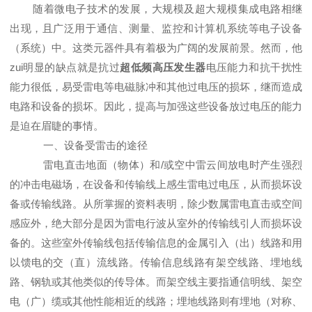
随着微电子技术的发展，大规模及超大规模集成电路相继
出现，且广泛用于通信、测量、监控和计算机系统等电子设备
（系统）中。这类元器件具有着极为广阔的发展前景。然而，他
zui明显的缺点就是抗过
超低频高压发生器
电压能力和抗干扰性
能力很低，易受雷电等电磁脉冲和其他过电压的损坏，继而造成
电路和设备的损坏。因此，提高与加强这些设备放过电压的能力
是迫在眉睫的事情。
一、设备受雷击的途径
雷电直击地面（物体）和/或空中雷云间放电时产生强烈
的冲击电磁场，在设备和传输线上感生雷电过电压，从而损坏设
备或传输线路。从所掌握的资料表明，除少数属雷电直击或空间
感应外，绝大部分是因为雷电行波从室外的传输线引人而损坏设
备的。这些室外传输线包括传输信息的金属引入（出）线路和用
以馈电的交（直）流线路。传输信息线路有架空线路、埋地线
路、钢轨或其他类似的传导体。而架空线主要指通信明线、架空
电（广）缆或其他性能相近的线路；埋地线路则有埋地（对称、