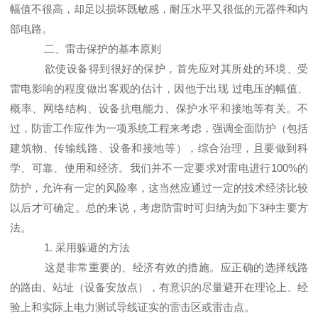
幅值不很高，却足以损坏既敏感，耐压水平又很低的元器件和内
部电路。
二、雷击保护的基本原则
欲使设备得到很好的保护，首先应对其所处的环境、受
雷电影响的程度做出客观的估计，因他于出现 过电压的幅值、
概率、网络结构、设备抗电能力、保护水平和接地等有关。不
过，防雷工作应作为一项系统工程来考虑，强调全面防护（包括
建筑物、传输线路、设备和接地等），综合治理，且要做到科
学、可靠、使用和经济。我们并不一定要求对雷电进行100%的
防护，允许有一定的风险率，这当然应通过一定的技术经济比较
以后才可确定。总的来说，考虑防雷时可归纳为如下3种主要方
法。
1. 采用躲避的方法
这是非常重要的、经济有效的措施。应正确的选择线路
的路由、站址（设备安放点），有意识的尽量避开在理论上、经
验上和实际上
电力测试导线
证实的雷击区或雷击点。