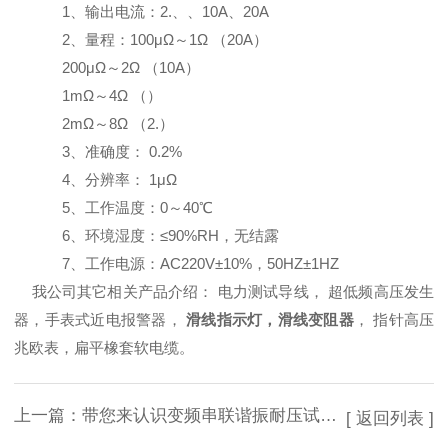
1、输出电流：2.、、10A、20A
2、量程：100μΩ～1Ω （20A）
200μΩ～2Ω （10A）
1mΩ～4Ω （）
2mΩ～8Ω （2.）
3、准确度： 0.2%
4、分辨率： 1μΩ
5、工作温度：0～40℃
6、环境湿度：≤90%RH，无结露
7、工作电源：AC220V±10%，50HZ±1HZ
我公司其它相关产品介绍：
电力测试导线
，
超低频高压发生
器
，
手表式近电报警器
，
滑线指示灯
，
滑线变阻器
，
指针高压
兆欧表
，
扁平橡套软电缆
。
上一篇：
带您来认识变频串联谐振耐压试验装置工作原理
[ 返回列表 ]