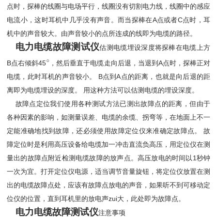
点时，探棒的线圈与电场平行，线圈没有切割电力线，线圈中的感应
电流小，这时耳机中几乎没有声音。而当探棒在A点或者C点时，耳
机中的声音较大。由声音较小的点所连成的线即为电缆的路径。
电力电缆故障测试仪
估测电缆埋设深度将探棒在电缆上方
○
B点右倾斜45
，然后垂直于电缆走向后退，当退到A点时，探棒正对
电缆，此时耳机的声音较小。 B点到A点的距离，也就是向后退的距
离即为电缆埋设的深度。 用这种方法可以估测电缆的埋设深度。
故障点定位我们使用各种测试方法已测出故障点的距离，但由于
各种因素的影响，如测量误差、电缆的余缆、拐弯等，在地面上不一
定能准确地找到故障，还必须使用故障定位仪来准确定故障点。 故
障定位时是利用高压设备给电缆加一冲击直流负高压，用定位仪在测
量出的故障点附近检测电缆故障的放声点。高压放电的时间以1秒钟
一次为宜。打开定位仪电源，适当调节音量旋钮，将定位仪放置在测
出的电缆故障点处，应该有故障点放电的声音，如果听不到可移动定
位仪的位置，直到耳机里的放电声zui大，此处即为故障点。
电力电缆故障测试仪
注意事项