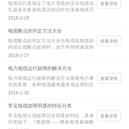
电缆试扎器保证了电力系统的安全电缆试
位电阻增大、发热，进一步发展为二相或
查看详情
扎器是在多条电缆识别后针对某条电缆开
三相短路，开关柜蹦烧，造成财产损失，
锯前的安全遥控试扎设备，电缆试扎器采
供电中断，装置停车。SMN系列检测仪提
2018-2-28
用了非接触式控制（遥控、定时）刺扎，*
供了一种方便、准确的触头夹紧力检测方
解决了人工刺扎电缆的人身安全问题。多
法，可大幅度减少低压开关柜触头变形等
电缆断点的判定方法大全
年以来，电力电缆运行与维护部门对电力
因素造成的低压抽屉柜短路故障。该产品
电缆断点的判定方法大全当电缆或电缆的
电缆刺扎，均按照行业标准DL409-91第
查看详情
广泛应用在石油、核电、电力等部门的运
内部出现断点故障时，由于外部绝缘皮的
234条要求，采用人工试扎待锯电缆，一
行...
包裹，很难直观的判断出断点的确定位
旦电缆识别出错，误刺扎带电运行电缆将
2018-2-27
置。下面就给大家介绍几种如速判断电线
造成极大的危害。电缆试扎器一个控制器
电缆的断点的方法：无损伤电缆的方法数
配两个射钉器，可一次完成两个角度的刺
电力电缆运行故障的解决方法
字万用表法:首先把具有断点的电缆的一端
扎操作，采用非接触式控制（遥控、定
电力电缆运行故障的解决方法随着电力事
接在220V火线，另一端使之悬空。调动万
查看详情
时）解决了人工刺扎的人身安全问题；采
业的发展，各种电缆越来越多地运用到生
用表的档位使之打到交流2V电压挡。然后
用电...
产生活的各个领域，而且大都埋入地下。
从故障电缆的火线接入端开始，一只手紧
2018-1-30
当电缆发生故障后，故障点的查找是长期
握黑表笔，红表笔沿着故障电缆的绝缘层
困扰我们的难题。如何快速准确的找到故
缓慢滑动。电缆无断点处的电压值大约为
常见电缆故障明显的特征分类
障点，是我们的目标。目前，市场上的电
0.445V左右。当红表笔移动到某处时，万
常见电缆出现故障后有明显的特征，具体
缆故障测试仪种类繁多，生产厂家层次不
查看详情
用表显示的电压值骤降为正常电压的1/...
归类如下：·*类故障——整条电缆被烧断
齐，但就其测试原理而言，绝大多数都是
或某一相被烧断，此类故障造成配电柜上
在“冲闪法”的基础上改头换面而成，此类