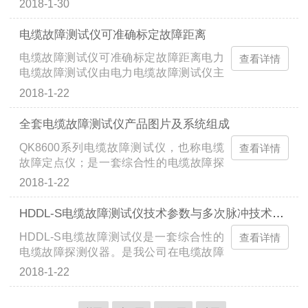
2018-1-30
的电流继电器动作，电缆在故障处损坏相
仪器已广泛运用到各行各业，在很长时期
当严重。·第二类故障——电缆各相都短
内，也解决了不少的电缆故障，也充当着
电缆故障测试仪可准确标定故障距离
路，同样，此类故障造成配电柜上的电流
主要角色，其贡献是相当大的。大家知
电缆故障测试仪可准确标定故障距离电力
继电器和电压继电器都动作，电缆在故障
查看详情
道，早期的电缆，品种单一，等级有限，
电缆故障测试仪由电力电缆故障测试仪主
点损坏也很严重（可能是受外力引起
使用范围狭窄...
机、电缆故障定位仪、电缆识别仪三个主
的）。·第三类故障——电缆只有一相断
2018-1-22
要部分组成。电缆故障测试仪主机用于测
路，电流继电器动作，故障点损伤较轻但
量电缆故障故障性质，全长及电缆故障点
表露较明显。可能是该相电流太大或者是
全套电缆故障测试仪产品图片及系统组成
距测试端的大致位置。电缆故障定点仪是
由电缆质量造成。·第四类故障——电缆内
QK8600系列电缆故障测试仪，也称电缆
在电缆故障测试仪主机确定电缆故障点的
查看详情
部短路，外表看不出痕迹，此类故障一般
故障定点仪；是一套综合性的电缆故障探
大致位置的基础上来确定电缆故障点的*位
是由于电缆质...
测仪器。能对电缆的高阻闪络故障，高低
置。对于未知走向的埋地电缆，需使用路
2018-1-22
阻性的接地，短路和电缆的断线，接触不
径仪来确定电缆的地下走向。电力电缆故
良等故障进行测试，若配备声测法定点
障进行测试的基本方法是通过对故障电力
HDDL-S电缆故障测试仪技术参数与多次脉冲技术参数对比
仪，可准确测定故障点的*位置。特别适用
电缆施加高压脉冲，在电缆故障点处产生
HDDL-S电缆故障测试仪是一套综合性的
于测试各种型号、不同等级电压的电力电
查看详情
击穿，电缆故障击穿点放电的同时对外产
电缆故障探测仪器。是我公司在电缆故障
缆。系统组成&电缆故障测试仪主机&电缆
生电磁波并...
测试仪上的新型设备，能对电缆的高阻闪
路径及故障定点仪&电缆故障一体化高压
2018-1-22
络故障，高低阻性的接地，短路和电缆的
发生器&电缆识别仪&高压电缆安全刺扎器
断线，接触不良等故障进行测试，适用于
&高压设备：电流取样器、电缆故障一体