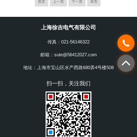
测试各种型号、不同等级电压的电力电缆
首页
上一页
下一页
末页
化高压发生器、脉冲电容器、成套测试线
及通信电缆。二：主要特点1.功能齐全测
等。QK系列电缆故障测试仪，采用计算机
试故障安全、迅速、准确。仪器采用低压
技...
脉冲法和高压闪络法探测，可测试电缆的
上海徐吉电气有限公司
各种故障，尤其对电缆的闪络及高阻故障
可无需烧穿而直接测试。如配备声测法定
传真：021-56146322
点仪，可准确测定故障的*位置。2.测试精
度高仪器采用高速数据采样技术，A/D采...
邮箱：sute@56412027.com
地址：上海市宝山区水产西路680弄4号楼508
扫一扫，关注我们