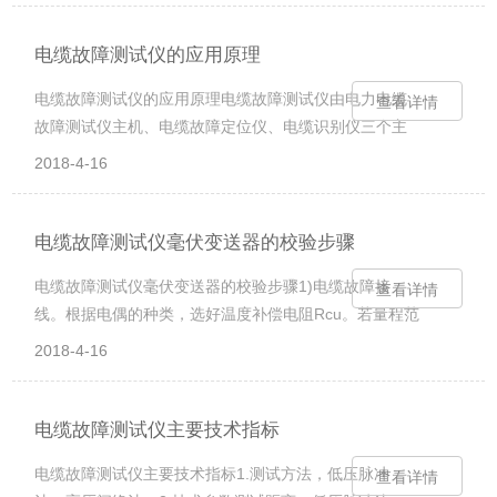
20041、高品质：关键部件全部采用进口元件，保证测
试结果度2、安全可靠：采用新型电流取样器，一种全新
电缆故障测试仪的应用原理
的取样方法3、携带方便：主机采用锂电池供电、轻巧、
电缆故障测试仪的应用原理电缆故障测试仪由电力电缆
查看详情
便于携带、方便野外测试和矿井电缆测试。二、ZLDL-
故障测试仪主机、电缆故障定位仪、电缆识别仪三个主
2013电缆故障测试仪简介：ZLDL-...
要部分组成。电缆故障测试仪主机用于测量电缆故障故
2018-4-16
障性质，全长及电缆故障点距测试端的大致位置。电缆
故障定点仪是在电缆故障测试仪主机确定电缆故障点的
大致位置的基础上来确定电缆故障点的*位置。对于未知
电缆故障测试仪毫伏变送器的校验步骤
走向的埋地电缆，需使用路径仪来确定电缆的地下走
电缆故障测试仪毫伏变送器的校验步骤1)电缆故障接
查看详情
向。电力电缆故障进行测试的基本方法是通过对故障电
线。根据电偶的种类，选好温度补偿电阻Rcu。若量程范
力电缆施加高压脉冲，在电缆故障点处产生击穿，电缆
围小于lomv，短接反馈回路中的R川大于lomV时则接入
故障击穿点放电的同时对外产生电磁波并同时发出声
2018-4-16
Rm。零点迁移范围小时将R：d与w：并联；零点迁移范
音...
围中等时不接助；零点迁移范围大于50mv时将R：d与
wa串接。而后，按好校验电路。校验时应将Rcu短接。
电缆故障测试仪主要技术指标
2)电缆故障测试仪上桥电流检查。调整w：使上桥电流为
电缆故障测试仪主要技术指标1.测试方法，低压脉冲
查看详情
1mA。在接线端子④与⑥间接入一个电流表检查其是否