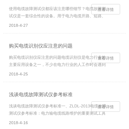
使用电缆故障测试仪都应该注意哪些细节？电缆故障测
查看详情
试仪是一套综合性的设备。用于电力电缆开路、短路、
接地、低阻、高阻闪络性及高阻泄漏性故障的测试，以
2018-4-27
及同轴通信电缆和市话电缆的开路、短路故障的*测试。
还可以测试电缆路径、埋深，以及电波测速，核定电缆
长度等，并可建立电缆档案以便日常维护管理。电缆故
购买电缆识别仪应注意的问题
障测试仪顾名思义是用来检查线路发生故障、维护各种
购买电缆识别仪应注意的问题电缆识别仪是电力行业的
查看详情
电缆的重要的采用多种故障探测方式的新型探测工具。
主要应用设备之一，不少在电力行业的人工作时会遇到
可以说是一种智能产品，一种智能的高科技产品。在使
采购电缆识别仪，而在网上搜索买家更为的方便，但是
用电缆故障测试仪的时候，我们必须要注意一些细节...
2018-4-25
应该要注意的问题也有很多。很可能会bei骗，也可能会
购买到不是自己所需所想的产品。下面小编就来为您简
单的介绍一下应注意的问题，为您以后网上购买电缆识
浅谈电缆故障测试仪参考标准
别仪打好基础。1、在购买之前找用过电缆识别仪的有经
浅谈电缆故障测试仪参考标准一、ZLDL-2013电缆故障
查看详情
验的人们咨询一下哪个厂家的产品质量好。2、根据了解
测试仪参考标准：电力输电缆线路维护的重要测试工具
选择可靠的供货商，但是要注意不要盲目相信进口设
参考标准：闪测仪参考标准：DL/T849.1-2004定点仪参
备，应从本企业的自身需求和企业实力等多方面...
2018-4-16
考标准：DL/T849.2-2004路径仪参考标准：DL/T849.3-