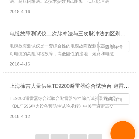
法、高压闪络法。2.技术参数测试距离：低压脉冲法
为lmA。3)电缆故障测试仪开环放大倍数检查及反信号检
时，zui大测试距离16Km；高压闪络法时，zui大测试距
查。调wl使...
2018-4-16
离不小于15Km。系统测试精度：小于20cm。脉冲幅度:
负载阻抗在50Ω时不小于250Vpp。脉冲宽度:0.2μs、
2μs、4μs三种。采样频率:48MHz、24MHz、12MHz、
电缆故障测试仪二次脉冲法与三次脉冲法的区别及原理
6MHz。系统定点误差：主机测量结果再配合数显同步定
电缆故障测试仪是一套综合性的电缆故障探测仪器。能
查看详情
点仪测量，误差为零。读数分辨率:1m预置了4种电缆介
对电缆的高阻闪络故障，高低阻性的接地，短路和电缆
质的电波传播速度：油浸纸：160m/μs...
的断线，接触不良等故障进行测试，若配备声测法定点
2018-4-16
仪，可准确测定故障点的*位置。特别适用于测试各种型
号、不同等级电压的电力电缆及通信电缆。电力电缆故
障测试仪工作原理电力电缆故障测试仪由电力电缆故障
上海徐吉大量供应TE9200避雷器综合试验台 避雷器试验台
测试仪主机、电缆故障定位仪、电缆路径仪三个主要部
TE9200避雷器综合试验台避雷器特性综合试验装置满足
查看详情
分组成。电缆故障测试仪主机用于测量电缆故障故障性
《DL/T596电力设备预防性试验规程》中关于避雷器交
质，全长及电缆故障点距测试端的大致位置。电缆故障
直流特性测量的要求。用于测量避雷器的交流特性：泄
定点仪是在电缆故障测试仪主机确定电缆故障点的大...
2018-4-12
漏全电流、阻性电流、容性电流、相位角、阻性电流峰
值、全电流峰值、基波有功功率，谐波有功功率，三次
谐波，五次谐波等工频参考电压下的交流特性；也可用