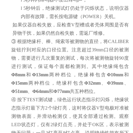
l
5秒钟后，绝缘测试灯仍处于闪烁状态，说明仪器
内部有故障，需长按电源键（
POWER
）关机。
如果仪器自检失败，应检查
V型槽或者壳体周围是否有
异物干扰，如果仍然自检失败，需返厂维修。
③
根据绝缘杆、棒、绳索等被测物的直径，将
CALIBER
旋钮拧到对应的口径位置。注意超过39mm口径的被测
物，需要进行几次重复的测试，每次将被测物旋转90度
进行测试，保证每个面都检测到。
其中绝缘绳包含
Φ8
mm
和
Φ13
mm
两种档位，绝缘棒包含
Φ
1
0
mm
和
Φ
1
5
mm
两种档位，绝缘杆包含
Φ
32
mm
、
Φ
39
mm
、
Φ
51
mm
、
Φ
64
mm
和
Φ
77
mm
共五种档位。
④
按下
TEST测试键，
绿色运行状态
指示灯闪烁，
绝缘状
态指示灯最下方
2个绿灯亮，这时
将
仪器
V型电极对准被
测物表面，并滑动检测仪，使其全部通过检测。观察
LED状态灯，仅有
2
绿灯点亮，并处于
OK区，表示被测
物无问题；一旦
3灯亮至8
灯点亮，
说明绝缘性能有所下