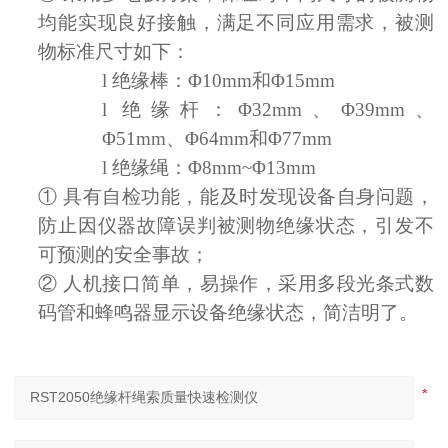
均能实现良好接触，满足不同应用需求，被测
物标准尺寸如下：
l
绝缘棒：
Φ
1
0
mm和
Φ
1
5
mm
l
绝缘杆：
Φ
32
mm、
Φ
39
mm、
Φ
51
mm、
Φ
64
mm和
Φ
77
mm
l
绝缘绳：
Φ
8
mm~
Φ
1
3
mm
①
具有自检功能，能及时发现设备自身问题，
防止因仪器故障误判被测物绝缘状态，引发不
可预测的安全事故；
②
人机接口简单，易操作，采用多段光条式数
码管和蜂鸣器显示设备绝缘状态，简洁明了。