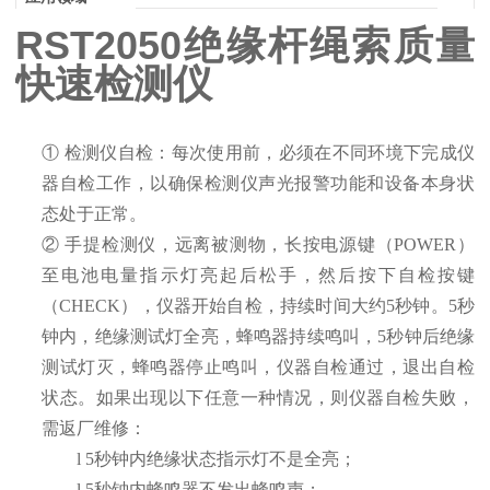
RST2050绝缘杆绳索质量
快速检测仪
①
检测仪自检：每次使用前，必须在不同环境下完成仪
器自检工作，以确保检测仪声光报警功能和设备本身状
态处于正常。
②
手提检测仪，远离被测物，长按电源键（
P
OWER
）
至电池电量指示灯亮起后松手，然后按下自检按键
（
CHECK
），仪器开始自检，持续时间大约
5秒钟。5秒
钟内，绝缘测试灯全亮，蜂鸣器持续鸣叫，5秒钟后绝缘
测试灯灭，蜂鸣器停止鸣叫，仪器
自检通过，
退出自检
状态。如果出现以下任意一种情况，则仪器自检失败，
需返厂维修：
l
5秒钟内绝缘状态指示
灯不是全亮
；
l
5秒钟内蜂鸣器
不发出蜂鸣声
；