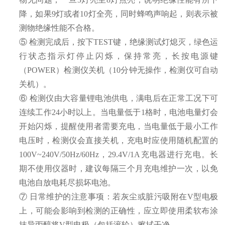
降，如果
9灯或者1
0
灯全亮，
同时蜂鸣声响起，则表示被
测物
绝缘性能
不合格。
⑤
检测完成后，按下
TEST
键，绝缘测试灯熄灭，绿色运
行状态指示灯停止闪烁，保持常亮，长按电源键
（
POWER
）检测仪关机（
10分钟无操作，检测仪可自动
关机）。
⑥
检测仪由大容量锂电池供电，满电后在正常工况下可
连续工作
24小时以上。当电量
低于
1格
时，
电池电量灯会
开始闪烁，提醒使用者需要充电，当电量低于最小工作
电压时，检测仪会直接关机
，
充电时应
使用随机配置的
100V~240V/50Hz/60Hz，29.4V/1A充电器进行充电。长
期不使用仪器时，建议每隔三个月充电维护一次，以免
电池自放电耗尽损坏电池。
⑦
日常维护的注意事项：若灰尘或脏污吸附在
V型电极
上，可能会影响到检测的正确性，应立即使用柔软布涂
抹异丙醇将V型电极（包括滚轮）擦拭干净。