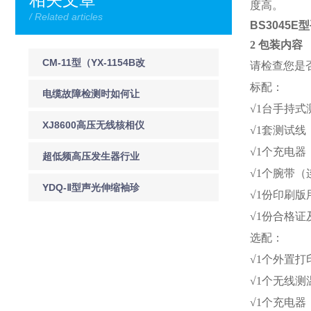
度高。
/ Related articles
BS3045
2 包装内容
CM-11型（YX-1154B改
请检查您是
标配：
进）精密宽量程油料
电缆故障检测时如何让
√1台手持式
（液态烃）电导率测定
检测效果做到事半功倍
XJ8600高压无线核相仪
√1套测试
仪
√1个充电器（
上海徐吉电气
超低频高压发生器行业
√1个腕带
的突破性发展
YDQ-Ⅱ型声光伸缩袖珍
√1份印刷版
验电器
√1份合格
选配：
√1个外置
√1个无线
√1个充电器（