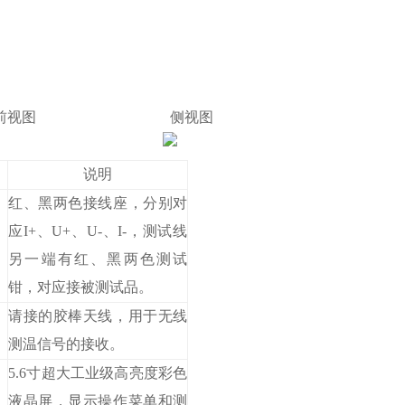
视图 侧视图
说明
区
红、黑两色接线座，分别对
应I+、U+、U-、I-，测试线
另一端有红、黑两色测试
钳，对应接被测试品。
请接的胶棒天线，用于无线
测温信号的接收。
5.6寸超大工业级高亮度彩色
液晶屏，显示操作菜单和测