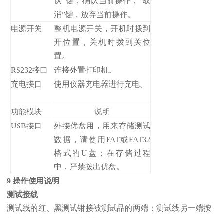
认”键，确认当前操作；“取
消”键，放弃当前操作。
电源开关
整机电源开关，开机时拨到
开位置，关机时拨到关位
置。
RS232接口
连接外置打印机。
充电接口
使用仪器充电器进行充电。
功能模块
说明
USB接口
外接优盘用，用来存储测试
数据，请使用FAT或FAT32
格式的U盘；在存储过程
中，严禁拨出优盘。
9 操作使用说明
测试接线
测试线的红、黑测试钳接被测试品的两端；测试线另一端按