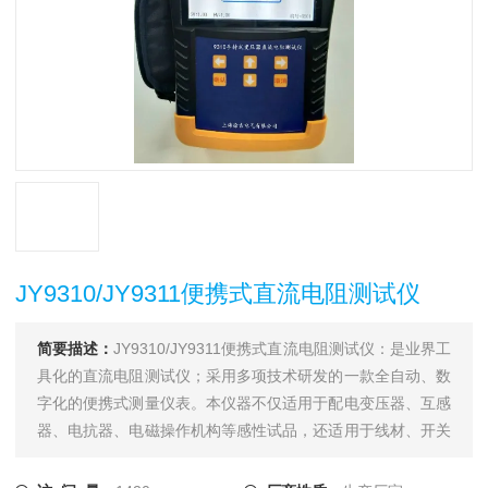
JY9310/JY9311便携式直流电阻测试仪
简要描述：
JY9310/JY9311便携式直流电阻测试仪：是业界工
具化的直流电阻测试仪；采用多项技术研发的一款全自动、数
字化的便携式测量仪表。本仪器不仅适用于配电变压器、互感
器、电抗器、电磁操作机构等感性试品，还适用于线材、开关
触点、继电器触点等阻性试品的测量。干式变压器、非晶合金
变压器，由于低压线圈采用铜箔绕制，电阻值极低，对此本仪