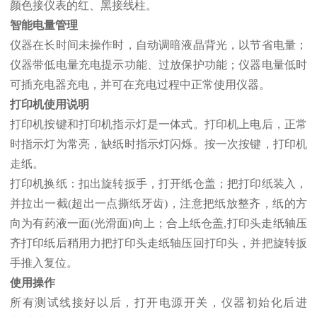
颜色接仪表的红、黑接线柱。
智能电量管理
仪器在长时间未操作时，自动调暗液晶背光，以节省电量；
仪器带低电量充电提示功能、过放保护功能；仪器电量低时
可插充电器充电，并可在充电过程中正常使用仪器。
打印机使用说明
打印机按键和打印机指示灯是一体式。打印机上电后，正常
时指示灯为常亮，缺纸时指示灯闪烁。按一次按键，打印机
走纸。
打印机换纸：扣出旋转扳手，打开纸仓盖；把打印纸装入，
并拉出一截(超出一点撕纸牙齿)，注意把纸放整齐，纸的方
向为有药液一面(光滑面)向上；合上纸仓盖,打印头走纸轴压
齐打印纸后稍用力把打印头走纸轴压回打印头，并把旋转扳
手推入复位。
使用操作
所有测试线接好以后，打开电源开关，仪器初始化后进