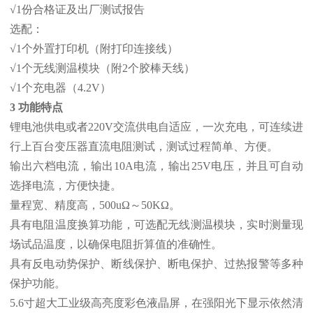
√1份合格证及出厂测试报告
选配：
√1个外置打印机（附打印连接线）
√1个无线测温模块（附2个胶棒天线）
√1个充电器（4.2V）
3 功能特点
锂电池供电或者220V交流供电自适应，一次充电，可连续进
行上百台变压器直流电阻测试，测试过程简单、方便。
输出六档电流，输出10A电流，输出25V电压，并且可自动
选择电流，方便快捷。
量程宽、精度高，500uΩ～50KΩ。
具有电阻温度换算功能，可选配无线测温模块，实时测量现
场试品温度，以确保电阻折算值的准确性。
具有反电动势保护、断线保护、断电保护、过热报警等多种
保护功能。
5.6寸超大工业级高亮度彩色液晶屏，在强阳光下显示依然清