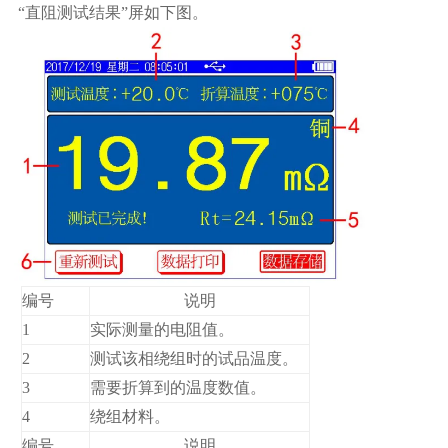
“直阻测试结果”屏如下图。
编号
说明
1
实际测量的电阻值。
2
测试该相绕组时的试品温度。
3
需要折算到的温度数值。
4
绕组材料。
编号
说明