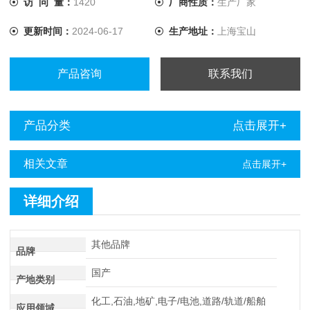
访 问 量：
1420
厂商性质：
生产厂家
器将电流提升至10A，解决了低值电阻测量的难题。
更新时间：
2024-06-17
生产地址：
上海宝山
产品咨询
联系我们
产品分类
点击展开+
相关文章
点击展开+
详细介绍
其他品牌
品牌
国产
产地类别
化工,石油,地矿,电子/电池,道路/轨道/船舶
应用领域