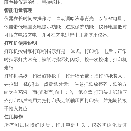
颜色接仪表的红、黑接线柱。
智能电量管理
仪器在长时间未操作时，自动调暗液晶背光，以节省电量；
仪器带低电量充电提示功能、过放保护功能；仪器电量低时
可插充电器充电，并可在充电过程中正常使用仪器。
打印机使用说明
打印机按键和打印机指示灯是一体式。打印机上电后，正常
时指示灯为常亮，缺纸时指示灯闪烁。按一次按键，打印机
走纸。
打印机换纸：扣出旋转扳手，打开纸仓盖；把打印纸装入，
并拉出一截(超出一点撕纸牙齿)，注意把纸放整齐，纸的方
向为有药液一面(光滑面)向上；合上纸仓盖,打印头走纸轴压
齐打印纸后稍用力把打印头走纸轴压回打印头，并把旋转扳
手推入复位。
使用操作
所有测试线接好以后，打开电源开关，仪器初始化后进