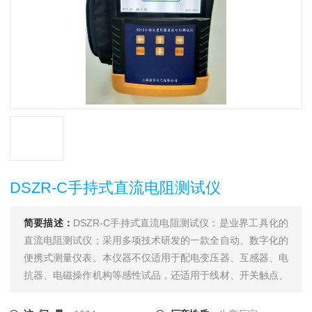
DSZR-C手持式直流电阻测试仪
简要描述：
DSZR-C手持式直流电阻测试仪：是业界工具化的
直流电阻测试仪；采用多项技术研发的一款全自动、数字化的
便携式测量仪表。本仪器不仅适用于配电变压器、互感器、电
抗器、电磁操作机构等感性试品，还适用于线材、开关触点、
继电器触点等阻性试品的测量。干式变压器、非晶合金变压
器，由于低压线圈采用铜箔绕制，电阻值极低，对此本仪器将