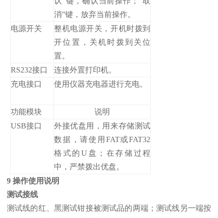
认”键，确认当前操作；“取
消”键，放弃当前操作。
电源开关
整机电源开关，开机时拨到
开位置，关机时拨到关位
置。
RS232接口
连接外置打印机。
充电接口
使用仪器充电器进行充电。
功能模块
说明
USB接口
外接优盘用，用来存储测试
数据，请使用FAT或FAT32
格式的U盘；在存储过程
中，严禁拨出优盘。
9 操作使用说明
测试接线
测试线的红、黑测试钳接被测试品的两端；测试线另一端按