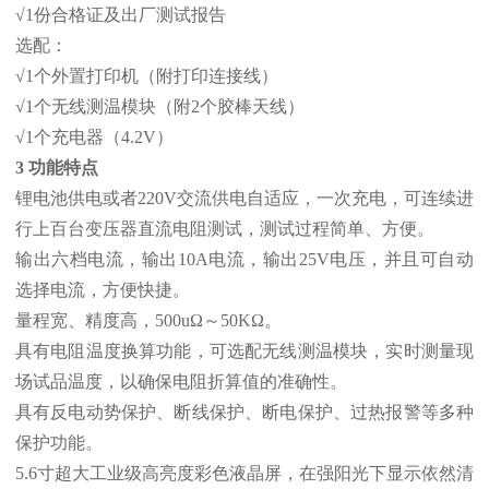
√1份合格证及出厂测试报告
选配：
√1个外置打印机（附打印连接线）
√1个无线测温模块（附2个胶棒天线）
√1个充电器（4.2V）
3 功能特点
锂电池供电或者220V交流供电自适应，一次充电，可连续进
行上百台变压器直流电阻测试，测试过程简单、方便。
输出六档电流，输出10A电流，输出25V电压，并且可自动
选择电流，方便快捷。
量程宽、精度高，500uΩ～50KΩ。
具有电阻温度换算功能，可选配无线测温模块，实时测量现
场试品温度，以确保电阻折算值的准确性。
具有反电动势保护、断线保护、断电保护、过热报警等多种
保护功能。
5.6寸超大工业级高亮度彩色液晶屏，在强阳光下显示依然清