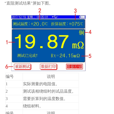
“直阻测试结果”屏如下图。
编号
说明
1
实际测量的电阻值。
2
测试该相绕组时的试品温度。
3
需要折算到的温度数值。
4
绕组材料。
编号
说明