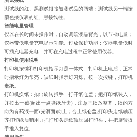
测试接线
测试线的红、黑测试钳接被测试品的两端；测试线另一端按
颜色接仪表的红、黑接线柱。
智能电量管理
仪器在长时间未操作时，自动调暗液晶背光，以节省电量；
仪器带低电量充电提示功能、过放保护功能；仪器电量低时
可插充电器充电，并可在充电过程中正常使用仪器。
打印机使用说明
打印机按键和打印机指示灯是一体式。打印机上电后，正常
时指示灯为常亮，缺纸时指示灯闪烁。按一次按键，打印机
走纸。
打印机换纸：扣出旋转扳手，打开纸仓盖；把打印纸装入，
并拉出一截(超出一点撕纸牙齿)，注意把纸放整齐，纸的方
向为有药液一面(光滑面)向上；合上纸仓盖,打印头走纸轴压
齐打印纸后稍用力把打印头走纸轴压回打印头，并把旋转扳
手推入复位。