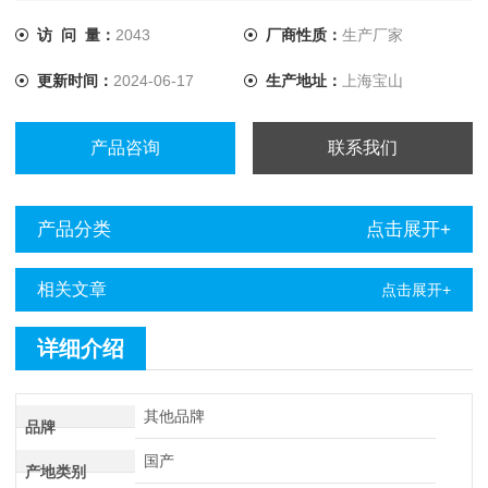
触点等阻性试品的测量。干式变压器、非晶合金变压器，由于
低压线圈采用铜箔绕制，电阻值极低，对此本仪器将电流提升
访 问 量：
2043
厂商性质：
生产厂家
至10A，解决了低值电阻测量的难题。
更新时间：
2024-06-17
生产地址：
上海宝山
产品咨询
联系我们
产品分类
点击展开+
相关文章
点击展开+
详细介绍
其他品牌
品牌
国产
产地类别