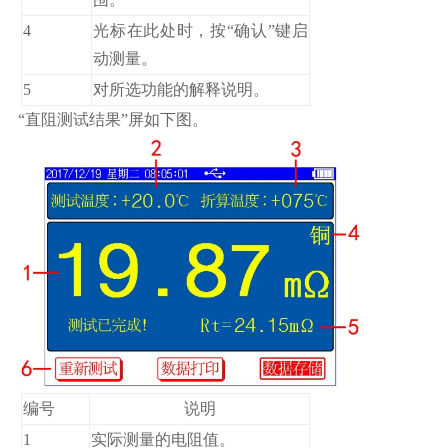
4
光标在此处时，按“确认”键启
动测量。
5
对所选功能的解释说明。
“直阻测试结果”屏如下图。
编号
说明
1
实际测量的电阻值。