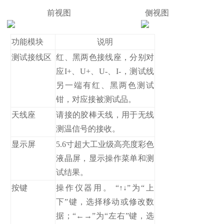
前视图 侧视图
功能模块
说明
测试接线区
红、黑两色接线座，分别对
应I+、U+、U-、I-，测试线
另一端有红、黑两色测试
钳，对应接被测试品。
天线座
请接的胶棒天线，用于无线
测温信号的接收。
显示屏
5.6寸超大工业级高亮度彩色
液晶屏，显示操作菜单和测
试结果。
按键
操作仪器用。 “↑↓”为“上
下”键，选择移动或修改数
据；“←→”为“左右”键，选