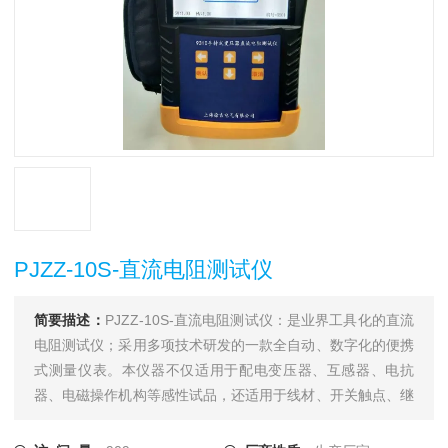
PJZZ-10S-直流电阻测试仪
简要描述：
PJZZ-10S-直流电阻测试仪：是业界工具化的直流
电阻测试仪；采用多项技术研发的一款全自动、数字化的便携
式测量仪表。本仪器不仅适用于配电变压器、互感器、电抗
器、电磁操作机构等感性试品，还适用于线材、开关触点、继
电器触点等阻性试品的测量。干式变压器、非晶合金变压器，
由于低压线圈采用铜箔绕制，电阻值极低，对此本仪器将电流