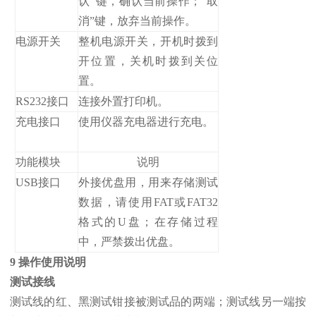
认”键，确认当前操作；“取
消”键，放弃当前操作。
电源开关
整机电源开关，开机时拨到
开位置，关机时拨到关位
置。
RS232接口
连接外置打印机。
充电接口
使用仪器充电器进行充电。
功能模块
说明
USB接口
外接优盘用，用来存储测试
数据，请使用FAT或FAT32
格式的U盘；在存储过程
中，严禁拨出优盘。
9 操作使用说明
测试接线
测试线的红、黑测试钳接被测试品的两端；测试线另一端按