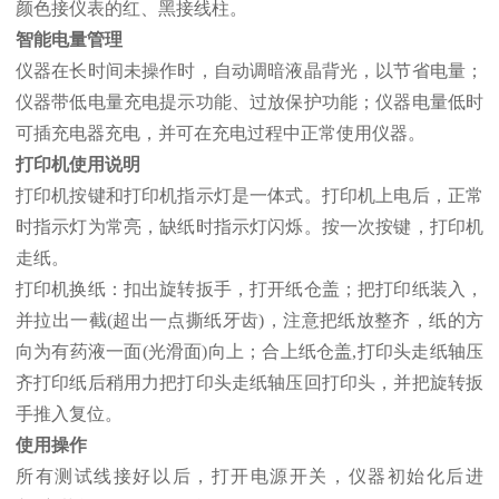
颜色接仪表的红、黑接线柱。
智能电量管理
仪器在长时间未操作时，自动调暗液晶背光，以节省电量；
仪器带低电量充电提示功能、过放保护功能；仪器电量低时
可插充电器充电，并可在充电过程中正常使用仪器。
打印机使用说明
打印机按键和打印机指示灯是一体式。打印机上电后，正常
时指示灯为常亮，缺纸时指示灯闪烁。按一次按键，打印机
走纸。
打印机换纸：扣出旋转扳手，打开纸仓盖；把打印纸装入，
并拉出一截(超出一点撕纸牙齿)，注意把纸放整齐，纸的方
向为有药液一面(光滑面)向上；合上纸仓盖,打印头走纸轴压
齐打印纸后稍用力把打印头走纸轴压回打印头，并把旋转扳
手推入复位。
使用操作
所有测试线接好以后，打开电源开关，仪器初始化后进