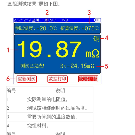
“直阻测试结果”屏如下图。
编号
说明
1
实际测量的电阻值。
2
测试该相绕组时的试品温度。
3
需要折算到的温度数值。
4
绕组材料。
编号
说明