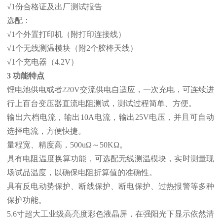
√1份合格证及出厂测试报告
选配：
√1个外置打印机（附打印连接线）
√1个无线测温模块（附2个胶棒天线）
√1个充电器（4.2V）
3 功能特点
锂电池供电或者220V交流供电自适应，一次充电，可连续进
行上百台变压器直流电阻测试，测试过程简单、方便。
输出六档电流，输出10A电流，输出25V电压，并且可自动
选择电流，方便快捷。
量程宽、精度高，500uΩ～50KΩ。
具有电阻温度换算功能，可选配无线测温模块，实时测量现
场试品温度，以确保电阻折算值的准确性。
具有反电动势保护、断线保护、断电保护、过热报警等多种
保护功能。
5.6寸超大工业级高亮度彩色液晶屏，在强阳光下显示依然清